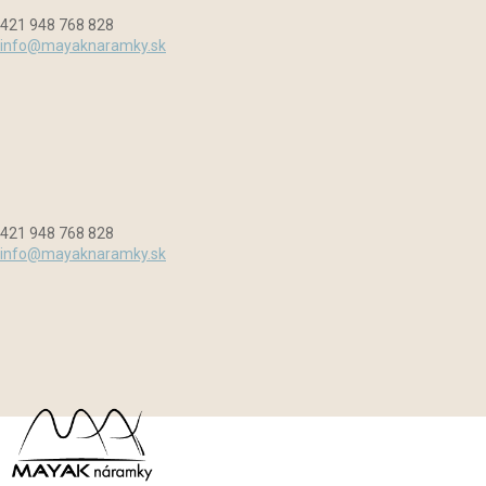
Preskočiť
Menu
Zavrieť
421 948 768 828
na
info@mayaknaramky.sk
obsah
421 948 768 828
info@mayaknaramky.sk