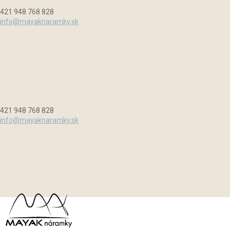
Preskočiť
Menu
Zavrieť
421 948 768 828
na
info@mayaknaramky.sk
obsah
421 948 768 828
info@mayaknaramky.sk