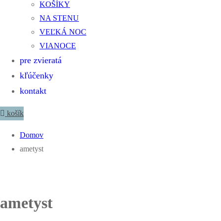
KOŠÍKY
NA STENU
VEĽKÁ NOC
VIANOCE
pre zvieratá
kľúčenky
kontakt
košík
Domov
ametyst
ametyst