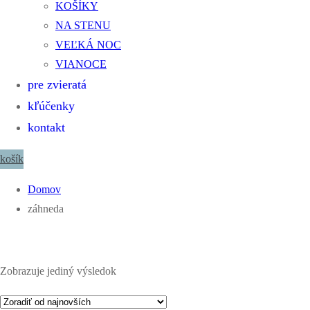
KOŠÍKY
NA STENU
VEĽKÁ NOC
VIANOCE
pre zvieratá
kľúčenky
kontakt
košík
Domov
záhneda
Zobrazuje jediný výsledok