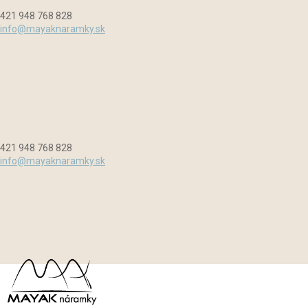
Preskočiť
Menu
Zavrieť
421 948 768 828
na
info@mayaknaramky.sk
obsah
421 948 768 828
info@mayaknaramky.sk