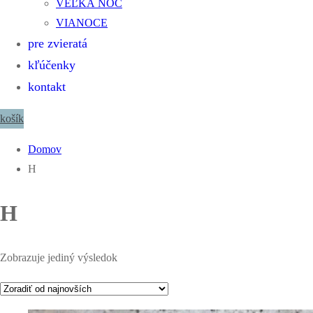
VEĽKÁ NOC
VIANOCE
pre zvieratá
kľúčenky
kontakt
košík
Domov
H
H
Zobrazuje jediný výsledok