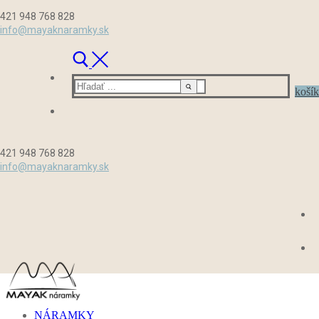
Preskočiť
Menu
Zavrieť
421 948 768 828
na
info@mayaknaramky.sk
obsah
Hľadať:
košík
421 948 768 828
info@mayaknaramky.sk
NÁRAMKY