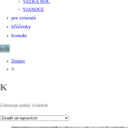
VEĽKÁ NOC
VIANOCE
pre zvieratá
kľúčenky
kontakt
košík
Domov
K
K
Zobrazuje jediný výsledok