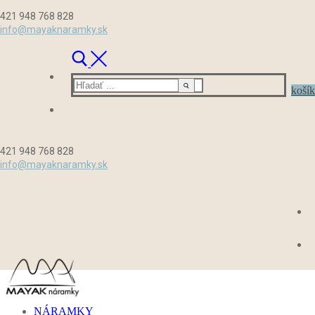
Preskočiť
Menu
Zavrieť
421 948 768 828
na
info@mayaknaramky.sk
obsah
Hľadať:
košík
421 948 768 828
info@mayaknaramky.sk
NÁRAMKY