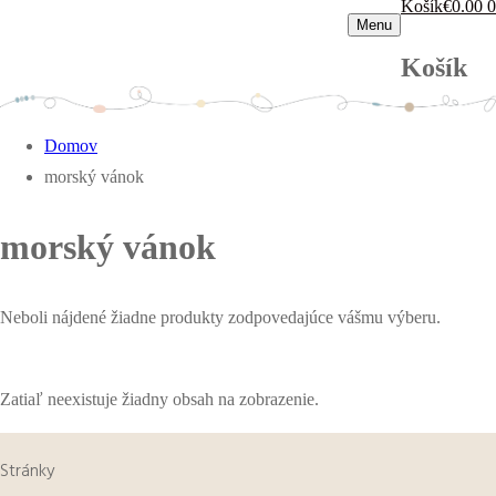
Košík
€
0.00
0
Menu
Košík
Domov
morský vánok
morský vánok
Neboli nájdené žiadne produkty zodpovedajúce vášmu výberu.
Zatiaľ neexistuje žiadny obsah na zobrazenie.
Stránky