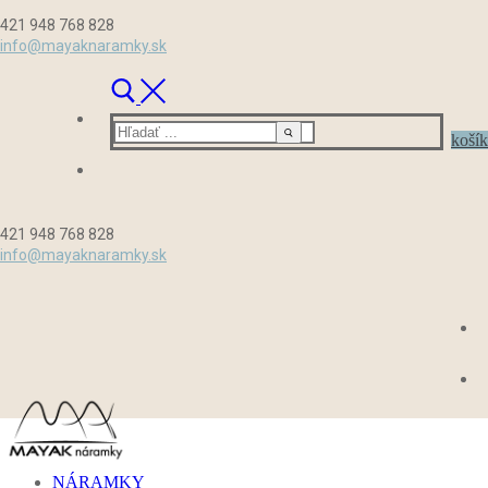
Preskočiť
Menu
Zavrieť
421 948 768 828
na
info@mayaknaramky.sk
obsah
Hľadať:
košík
421 948 768 828
info@mayaknaramky.sk
NÁRAMKY