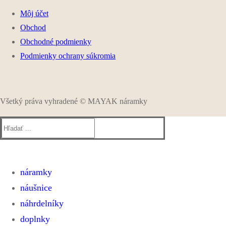
Môj účet
Obchod
Obchodné podmienky
Podmienky ochrany súkromia
Všetký práva vyhradené © MAYAK náramky
Hľadať:
náramky
náušnice
ELASTICKÉ NÁRAMKY
SHAMBALLA A MACRAME NÁRAMKY
náhrdelníky
KOŽENÉ NÁRAMKY
doplnky