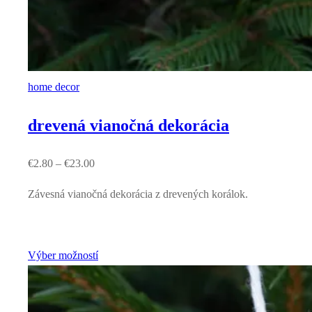
home decor
drevená vianočná dekorácia
€
2.80
–
€
23.00
Závesná vianočná dekorácia z drevených korálok.
Výber možností