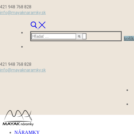
Preskočiť
Menu
Zavrieť
421 948 768 828
na
info@mayaknaramky.sk
obsah
Hľadať:
košík
421 948 768 828
info@mayaknaramky.sk
NÁRAMKY