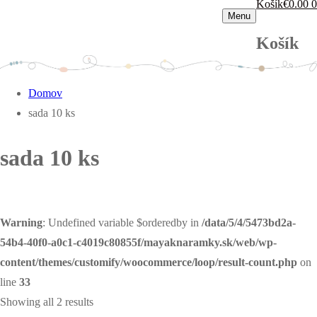
Košík
€
0.00
0
Menu
Košík
Domov
sada 10 ks
sada 10 ks
Warning
: Undefined variable $orderedby in
/data/5/4/5473bd2a-
54b4-40f0-a0c1-c4019c80855f/mayaknaramky.sk/web/wp-
content/themes/customify/woocommerce/loop/result-count.php
on
line
33
Showing all 2 results