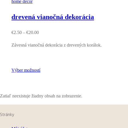
home decor
drevená vianočná dekorácia
€
2.50
–
€
20.00
Závesná vianočná dekorácia z drevených korálok.
Výber možností
Zatiaľ neexistuje žiadny obsah na zobrazenie.
Stránky