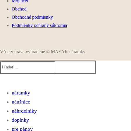
Môj účet
Obchod
Obchodné podmienky
Podmienky ochrany súkromia
Všetký práva vyhradené © MAYAK náramky
Hľadať:
náramky
náušnice
ELASTICKÉ NÁRAMKY
SHAMBALLA A MACRAME NÁRAMKY
náhrdelníky
KOŽENÉ NÁRAMKY
doplnky
WRAP NÁRAMKY
pre pánov