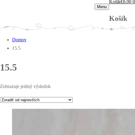
Košík
€
0.00
0
Menu
Košík
Domov
15.5
15.5
Zobrazuje jediný výsledok