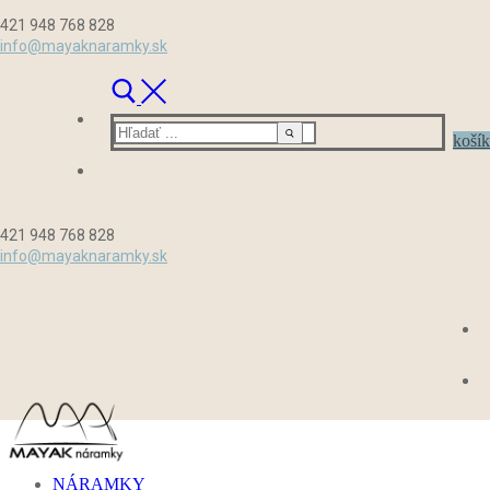
Preskočiť
Menu
Zavrieť
421 948 768 828
na
info@mayaknaramky.sk
obsah
Hľadať:
košík
421 948 768 828
info@mayaknaramky.sk
NÁRAMKY