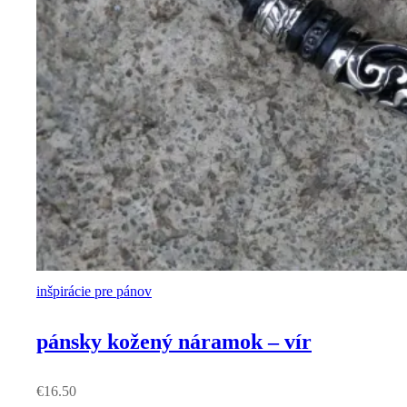
inšpirácie pre pánov
pánsky kožený náramok – vír
€
16.50