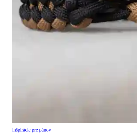
inšpirácie pre pánov