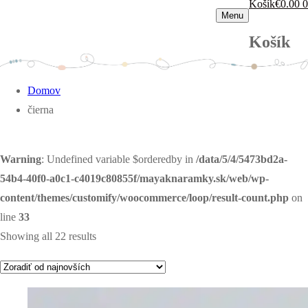
Košík
€
0.00
0
Menu
Košík
Domov
čierna
Warning
: Undefined variable $orderedby in
/data/5/4/5473bd2a-
54b4-40f0-a0c1-c4019c80855f/mayaknaramky.sk/web/wp-
content/themes/customify/woocommerce/loop/result-count.php
on
line
33
Showing all 22 results