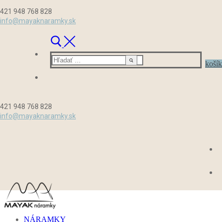
Preskočiť
Menu
Zavrieť
421 948 768 828
na
info@mayaknaramky.sk
obsah
Hľadať:
košík
421 948 768 828
info@mayaknaramky.sk
NÁRAMKY