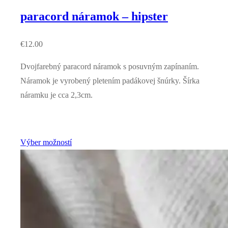
paracord náramok – hipster
€
12.00
Dvojfarebný paracord náramok s posuvným zapínaním.
Náramok je vyrobený pletením padákovej šnúrky. Šírka
náramku je cca 2,3cm.
Výber možností