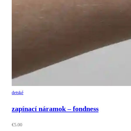
detské
zapínací náramok – fondness
€
5.00