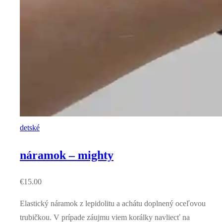
detské
náramok – mighty
€
15.00
Elastický náramok z lepidolitu a achátu doplnený oceľovou
trubičkou. V prípade záujmu viem korálky navliecť na