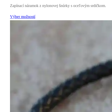
Zapínací náramok z nylonovej šnúrky s oceľovým srdičkom.
Výber možností