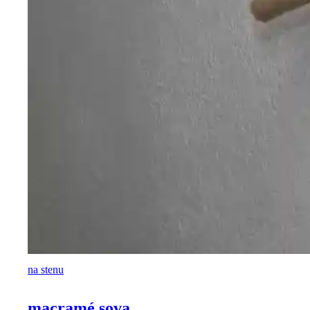
na stenu
macramé sova