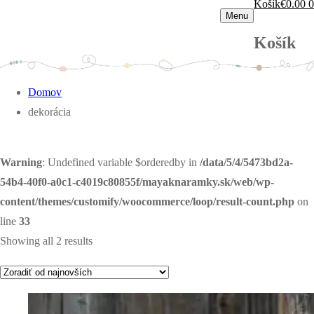
Košík
€
0.00
0
Menu
Košík
Domov
dekorácia
Warning
: Undefined variable $orderedby in
/data/5/4/5473bd2a-
54b4-40f0-a0c1-c4019c80855f/mayaknaramky.sk/web/wp-
content/themes/customify/woocommerce/loop/result-count.php
on
line
33
Showing all 2 results