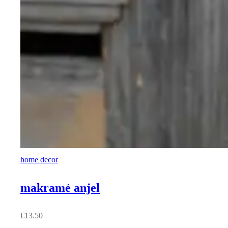
home decor
makramé anjel
€
13.50