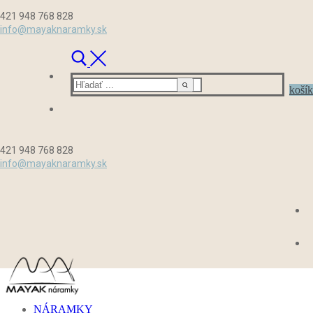
Preskočiť
Menu
Zavrieť
421 948 768 828
na
info@mayaknaramky.sk
obsah
Hľadať:
košík
421 948 768 828
info@mayaknaramky.sk
NÁRAMKY