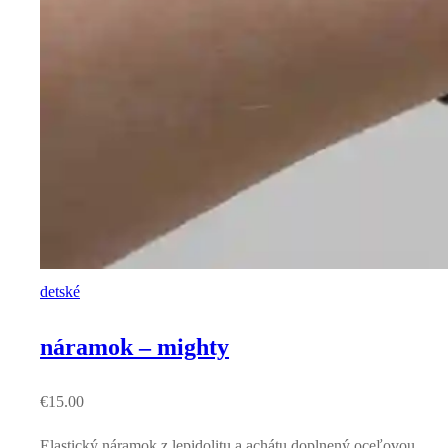
detské
náramok – mighty
€
15.00
Elastický náramok z lepidolitu a achátu doplnený oceľovou