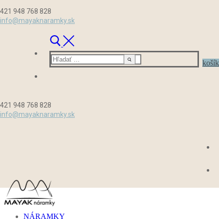
Preskočiť
Menu
Zavrieť
421 948 768 828
na
info@mayaknaramky.sk
obsah
Hľadať:
košík
421 948 768 828
info@mayaknaramky.sk
NÁRAMKY