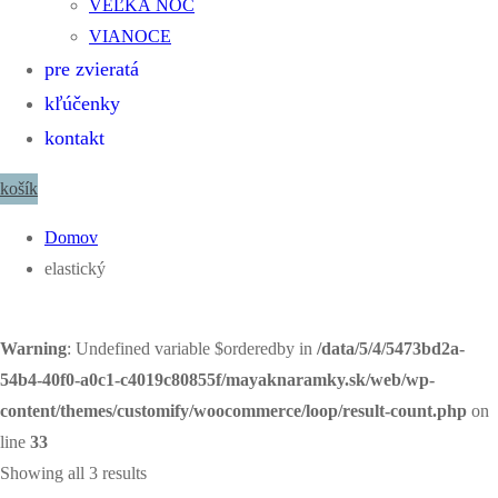
VEĽKÁ NOC
VIANOCE
pre zvieratá
kľúčenky
kontakt
košík
Domov
elastický
Warning
: Undefined variable $orderedby in
/data/5/4/5473bd2a-
54b4-40f0-a0c1-c4019c80855f/mayaknaramky.sk/web/wp-
content/themes/customify/woocommerce/loop/result-count.php
on
line
33
Showing all 3 results