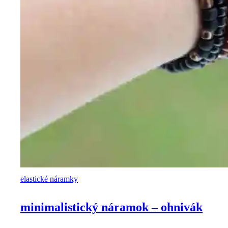
elastické náramky
minimalistický náramok – ohnivák