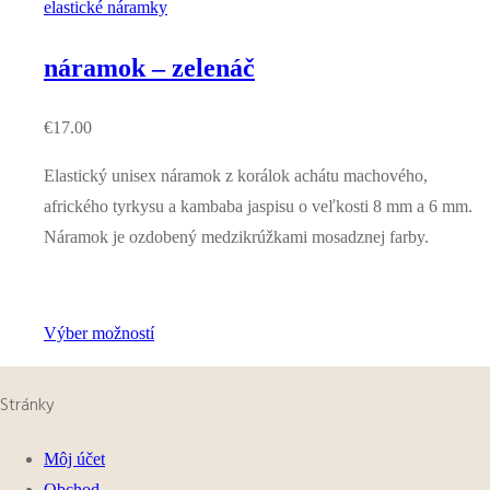
elastické náramky
náramok – zelenáč
€
17.00
Elastický unisex náramok z korálok achátu machového,
afrického tyrkysu a kambaba jaspisu o veľkosti 8 mm a 6 mm.
Náramok je ozdobený medzikrúžkami mosadznej farby.
Výber možností
Stránky
Môj účet
Obchod