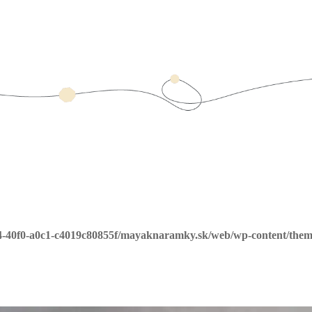
4-40f0-a0c1-c4019c80855f/mayaknaramky.sk/web/wp-content/them