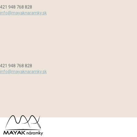
Preskočiť
Menu
Zavrieť
421 948 768 828
na
info@mayaknaramky.sk
obsah
421 948 768 828
info@mayaknaramky.sk