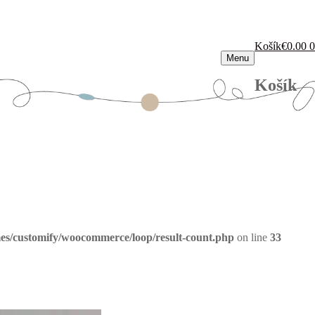
Košík
€
0.00
0
Menu
Košík
es/customify/woocommerce/loop/result-count.php
on line
33