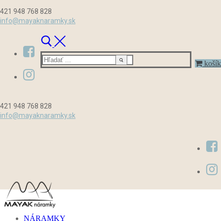
Preskočiť
Menu
Zavrieť
421 948 768 828
na
info@mayaknaramky.sk
obsah
Hľadať:
košík
421 948 768 828
info@mayaknaramky.sk
NÁRAMKY