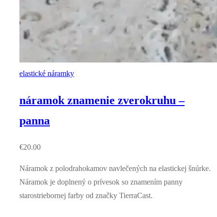
elastické náramky
náramok znamenie zverokruhu –
panna
€
20.00
Náramok z polodrahokamov navlečených na elastickej šnúrke.
Náramok je doplnený o prívesok so znamením panny
starostriebornej farby od značky TierraCast.