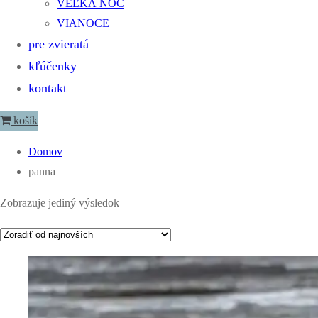
VEĽKÁ NOC
VIANOCE
pre zvieratá
kľúčenky
kontakt
košík
Domov
panna
Zobrazuje jediný výsledok