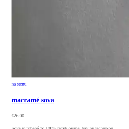
na stenu
macramé sova
€
26.00
Sova vyrobená zo 100% recyklovanej bavlny technikou