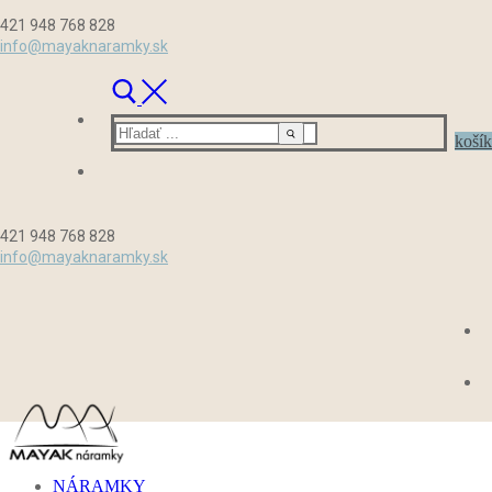
Preskočiť
Menu
Zavrieť
421 948 768 828
na
info@mayaknaramky.sk
obsah
Hľadať:
košík
421 948 768 828
info@mayaknaramky.sk
NÁRAMKY