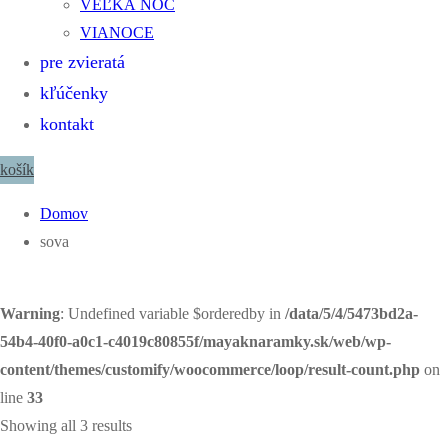
VEĽKÁ NOC
VIANOCE
pre zvieratá
kľúčenky
kontakt
košík
Domov
sova
Warning
: Undefined variable $orderedby in
/data/5/4/5473bd2a-
54b4-40f0-a0c1-c4019c80855f/mayaknaramky.sk/web/wp-
content/themes/customify/woocommerce/loop/result-count.php
on
line
33
Showing all 3 results