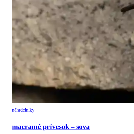
náhrdelníky
macramé prívesok – sova