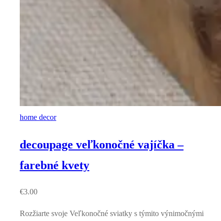
home decor
decoupage veľkonočné vajíčka –
farebné kvety
€
3.00
Rozžiarte svoje Veľkonočné sviatky s týmito výnimočnými