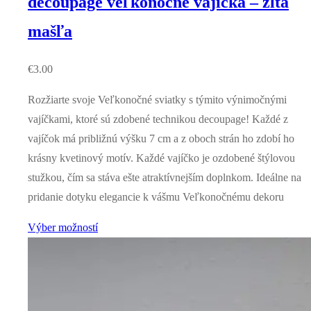
decoupage veľkonočné vajíčka – žltá
mašľa
€
3.00
Rozžiarte svoje Veľkonočné sviatky s týmito výnimočnými
vajíčkami, ktoré sú zdobené technikou decoupage! Každé z
vajíčok má približnú výšku 7 cm a z oboch strán ho zdobí ho
krásny kvetinový motív. Každé vajíčko je ozdobené štýlovou
stužkou, čím sa stáva ešte atraktívnejším doplnkom. Ideálne na
pridanie dotyku elegancie k vášmu Veľkonočnému dekoru
Výber možností