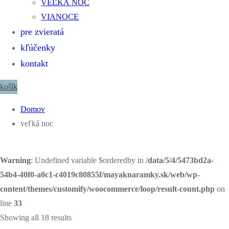
VEĽKÁ NOC
VIANOCE
pre zvieratá
kľúčenky
kontakt
košík
Domov
veľká noc
Warning
: Undefined variable $orderedby in
/data/5/4/5473bd2a-
54b4-40f0-a0c1-c4019c80855f/mayaknaramky.sk/web/wp-
content/themes/customify/woocommerce/loop/result-count.php
on
line
33
Showing all 18 results