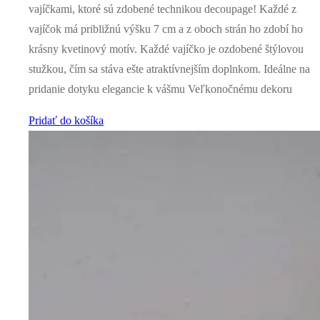
vajíčkami, ktoré sú zdobené technikou decoupage! Každé z
vajíčok má približnú výšku 7 cm a z oboch strán ho zdobí ho
krásny kvetinový motív. Každé vajíčko je ozdobené štýlovou
stužkou, čím sa stáva ešte atraktívnejším doplnkom. Ideálne na
pridanie dotyku elegancie k vášmu Veľkonočnému dekoru
Pridať do košíka