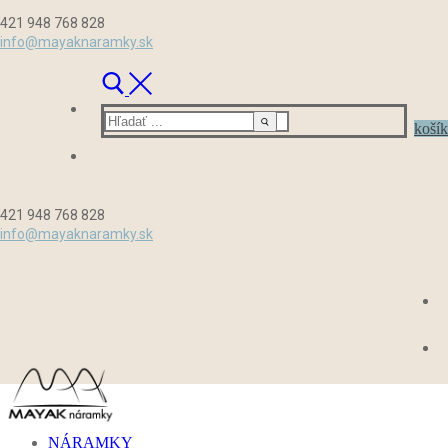
Preskočiť
Menu
Zavrieť
421 948 768 828
na
info@mayaknaramky.sk
obsah
Hľadať:
košík
421 948 768 828
info@mayaknaramky.sk
NÁRAMKY