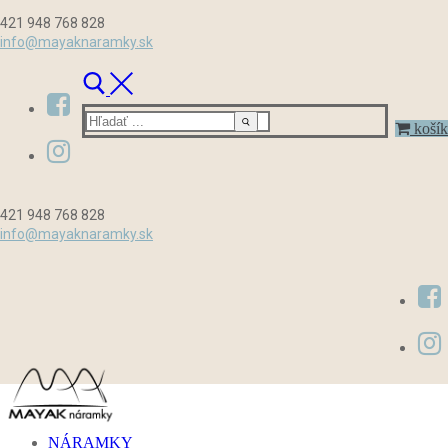
Preskočiť
Menu
Zavrieť
421 948 768 828
na
info@mayaknaramky.sk
obsah
Hľadať:
košík
421 948 768 828
info@mayaknaramky.sk
NÁRAMKY