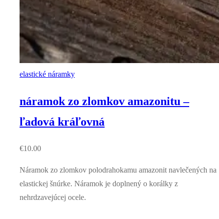
elastické náramky
náramok zo zlomkov amazonitu –
ľadová kráľovná
€
10.00
Náramok zo zlomkov polodrahokamu amazonit navlečených na
elastickej šnúrke. Náramok je doplnený o korálky z
nehrdzavejúcej ocele.