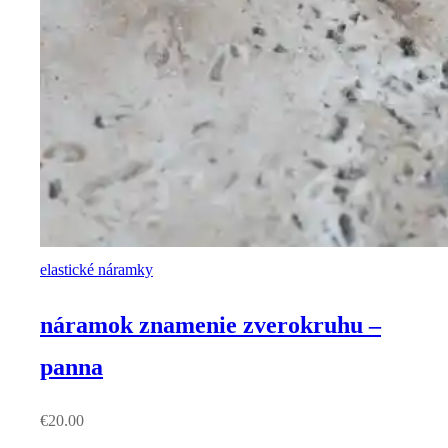
elastické náramky
náramok znamenie zverokruhu –
panna
€
20.00