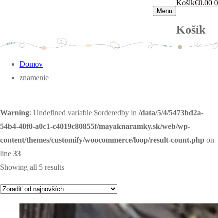
Košík
€
0.00
0
Menu
Košík
Domov
znamenie
Warning
: Undefined variable $orderedby in
/data/5/4/5473bd2a-
54b4-40f0-a0c1-c4019c80855f/mayaknaramky.sk/web/wp-
content/themes/customify/woocommerce/loop/result-count.php
on
line
33
Showing all 5 results