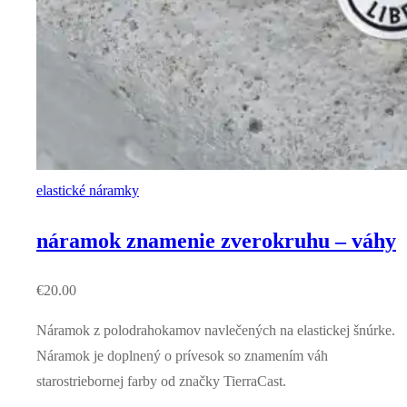
elastické náramky
náramok znamenie zverokruhu – váhy
€
20.00
Náramok z polodrahokamov navlečených na elastickej šnúrke.
Náramok je doplnený o prívesok so znamením váh
starostriebornej farby od značky TierraCast.