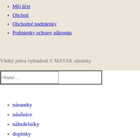
Môj účet
Obchod
Obchodné podmienky
Podmienky ochrany súkromia
Všetký práva vyhradené © MAYAK náramky
Hľadať:
náramky
náušnice
ELASTICKÉ NÁRAMKY
SHAMBALLA A MACRAME NÁRAMKY
náhrdelníky
KOŽENÉ NÁRAMKY
doplnky