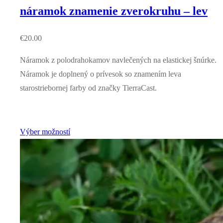
náramok znamenie zverokruhu – lev
€
20.00
Náramok z polodrahokamov navlečených na elastickej šnúrke.
Náramok je doplnený o prívesok so znamením leva
starostriebornej farby od značky TierraCast.
Výber možností