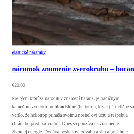
elastické náramky
náramok znamenie zverokruhu – baran
€
20.00
Pre tých, ktorí sa narodili v znamení barana, je tradičným
kameňom zverokruhu
bloodstone
(heliotrop, krveľ). Tradične sa
verilo, že heliotrop prináša svojmu nositeľovi úctu a rešpekt a
chráni ho pred podvodmi. Dnes sa používa na zosilnenie
životnej energie. Dodáva nositeľovi odvahu a silu a priťahuje