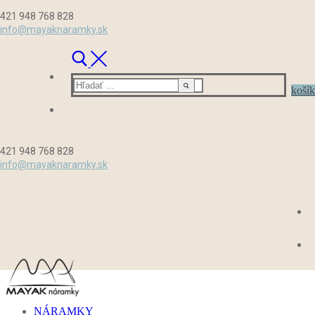
Preskočiť
Menu
Zavrieť
421 948 768 828
na
info@mayaknaramky.sk
obsah
Hľadať:
košík
421 948 768 828
info@mayaknaramky.sk
NÁRAMKY