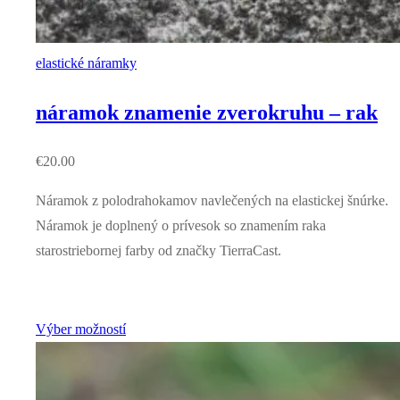
elastické náramky
náramok znamenie zverokruhu – rak
€
20.00
Náramok z polodrahokamov navlečených na elastickej šnúrke.
Náramok je doplnený o prívesok so znamením raka
starostriebornej farby od značky TierraCast.
Výber možností