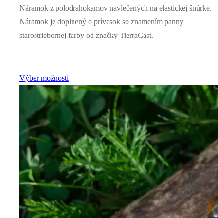
Náramok z polodrahokamov navlečených na elastickej šnúrke.
Náramok je doplnený o prívesok so znamením panny
starostriebornej farby od značky TierraCast.
Výber možností