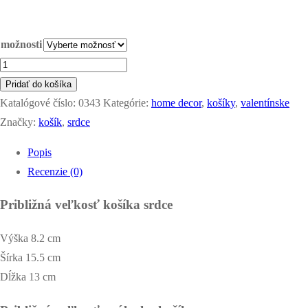
možnosti
množstvo
háčkované
Pridať do košíka
košíky
Katalógové číslo:
0343
Kategórie:
home decor
,
košíky
,
valentínske
terakota
Značky:
košík
,
srdce
Popis
Recenzie (0)
Približná veľkosť košíka srdce
Výška 8.2 cm
Šírka 15.5 cm
Dĺžka 13 cm