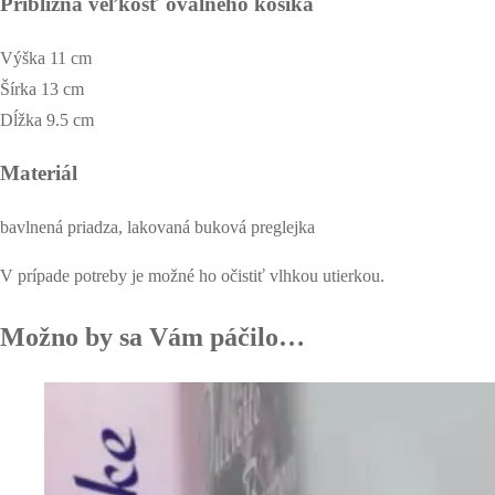
Približná veľkosť oválneho košíka
Výška 11 cm
Šírka 13 cm
Dĺžka 9.5 cm
Materiál
bavlnená priadza, lakovaná buková preglejka
V prípade potreby je možné ho očistiť vlhkou utierkou.
Možno by sa Vám páčilo…