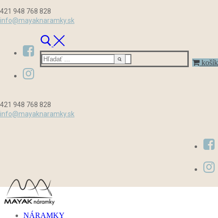
Preskočiť
Menu
Zavrieť
421 948 768 828
na
info@mayaknaramky.sk
obsah
Hľadať:
košík
421 948 768 828
info@mayaknaramky.sk
NÁRAMKY