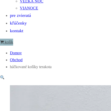
VEĽKÁ NOC
VIANOCE
pre zvieratá
kľúčenky
kontakt
košík
Domov
Obchod
háčkované košíky terakota