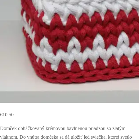
€
10.50
Domček obháčkovaný krémovou bavlnenou priadzou so zlatým
vláknom. Do vnútra domčeka sa dá uložiť led sviečka, ktorej svetlo