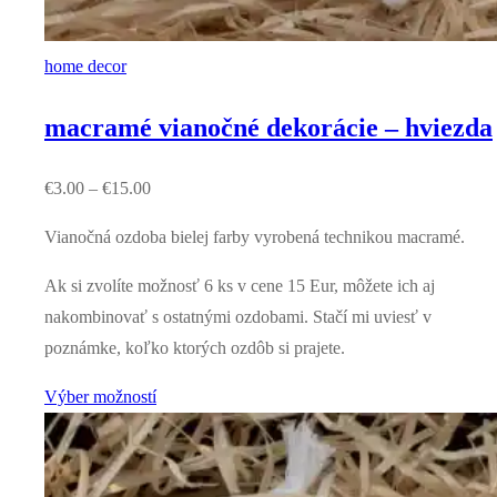
home decor
macramé vianočné dekorácie – hviezda
€
3.00
–
€
15.00
Vianočná ozdoba bielej farby vyrobená technikou macramé.
Ak si zvolíte možnosť 6 ks v cene 15 Eur, môžete ich aj
nakombinovať s ostatnými ozdobami. Stačí mi uviesť v
poznámke, koľko ktorých ozdôb si prajete.
Výber možností