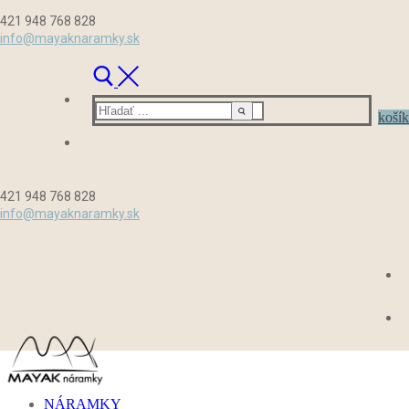
Preskočiť
Menu
Zavrieť
421 948 768 828
na
info@mayaknaramky.sk
obsah
Hľadať:
košík
421 948 768 828
info@mayaknaramky.sk
NÁRAMKY