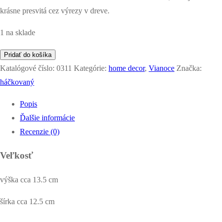
krásne presvitá cez výrezy v dreve.
1 na sklade
množstvo
Pridať do košíka
háčkovaný
Katalógové číslo:
0311
Kategórie:
home decor
,
Vianoce
Značka:
domček
háčkovaný
Popis
Ďalšie informácie
Recenzie (0)
Veľkosť
výška cca 13.5 cm
šírka cca 12.5 cm