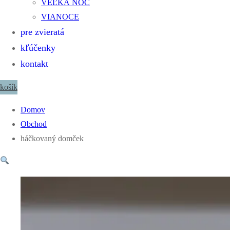
VEĽKÁ NOC
VIANOCE
pre zvieratá
kľúčenky
kontakt
košík
Domov
Obchod
háčkovaný domček