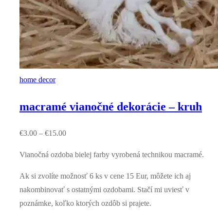
home decor
macramé vianočné dekorácie – kruh
€
3.00
–
€
15.00
Vianočná ozdoba bielej farby vyrobená technikou macramé.
Ak si zvolíte možnosť 6 ks v cene 15 Eur, môžete ich aj
nakombinovať s ostatnými ozdobami. Stačí mi uviesť v
poznámke, koľko ktorých ozdôb si prajete.