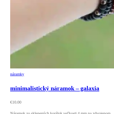
náramky
minimalistický náramok – galaxia
€
10.00
Náramok zo sklenených korálok veľkosti 4 mm na zdvojenom