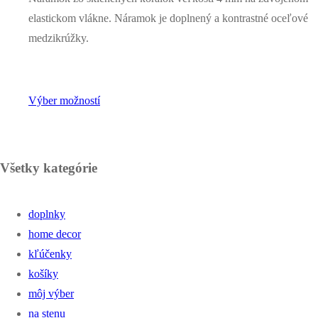
elastickom vlákne. Náramok je doplnený a kontrastné oceľové
medzikrúžky.
Výber možností
Všetky kategórie
doplnky
home decor
kľúčenky
košíky
môj výber
na stenu