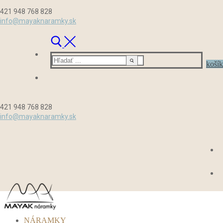
Preskočiť
Menu
Zavrieť
421 948 768 828
na
info@mayaknaramky.sk
obsah
Hľadať:
košík
421 948 768 828
info@mayaknaramky.sk
NÁRAMKY