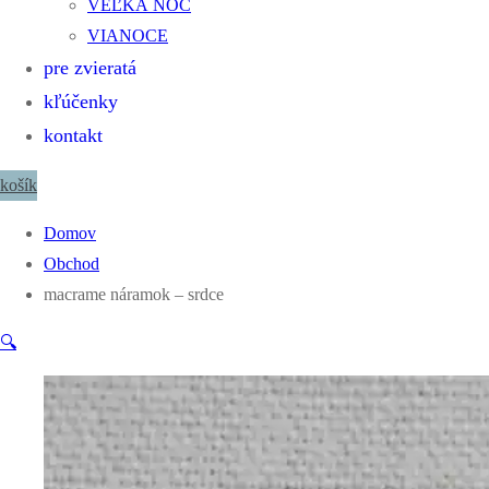
VEĽKÁ NOC
VIANOCE
pre zvieratá
kľúčenky
kontakt
košík
Domov
Obchod
macrame náramok – srdce
🔍