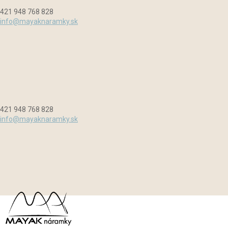
Preskočiť
Menu
Zavrieť
421 948 768 828
na
info@mayaknaramky.sk
obsah
421 948 768 828
info@mayaknaramky.sk