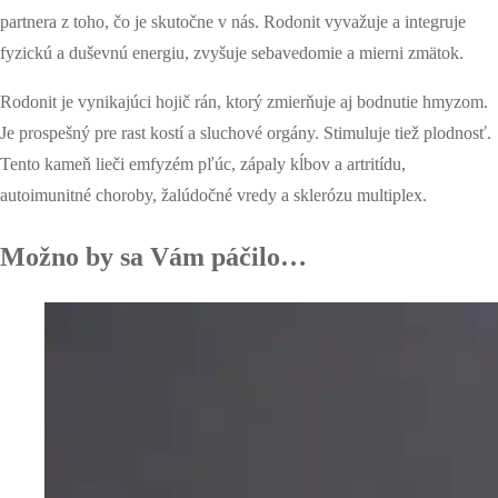
partnera z toho, čo je skutočne v nás. Rodonit vyvažuje a integruje
fyzickú a duševnú energiu, zvyšuje sebavedomie a mierni zmätok.
Rodonit je vynikajúci hojič rán, ktorý zmierňuje aj bodnutie hmyzom.
Je prospešný pre rast kostí a sluchové orgány. Stimuluje tiež plodnosť.
Tento kameň lieči emfyzém pľúc, zápaly kĺbov a artritídu,
autoimunitné choroby, žalúdočné vredy a sklerózu multiplex.
Možno by sa Vám páčilo…