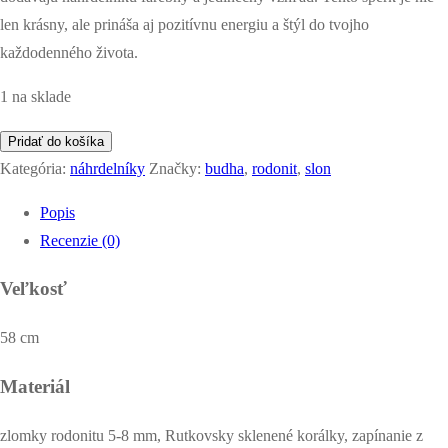
len krásny, ale prináša aj pozitívnu energiu a štýl do tvojho
každodenného života.
1 na sklade
množstvo
Pridať do košíka
náhrdelník
Kategória:
náhrdelníky
Značky:
budha
,
rodonit
,
slon
z
Popis
rodonitu
Recenzie (0)
-
ružový
Veľkosť
Budha
(limitovaná
58 cm
edícia)
Materiál
zlomky rodonitu 5-8 mm, Rutkovsky sklenené korálky, zapínanie z