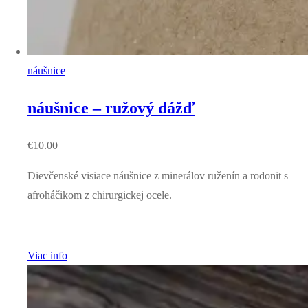
náušnice
náušnice – ružový dážď
€
10.00
Dievčenské visiace náušnice z minerálov ruženín a rodonit s
afroháčikom z chirurgickej ocele.
Viac info