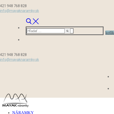
Preskočiť
Menu
Zavrieť
421 948 768 828
na
info@mayaknaramky.sk
obsah
Hľadať:
košík
421 948 768 828
info@mayaknaramky.sk
NÁRAMKY