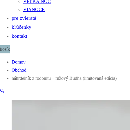
VEĽKÁ NOC
VIANOCE
pre zvieratá
kľúčenky
kontakt
košík
Domov
Obchod
náhrdelník z rodonitu – ružový Budha (limitovaná edícia)
🔍