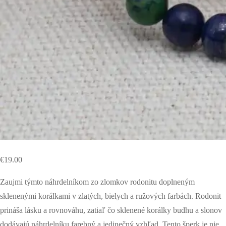
€
19.00
Zaujmi týmto náhrdelníkom zo zlomkov rodonitu doplneným
sklenenými korálkami v zlatých, bielych a ružových farbách. Rodonit
prináša lásku a rovnováhu, zatiaľ čo sklenené korálky budhu a slonov
dodávajú náhrdelníku farebný a jedinečný vzhľad. Tento šperk je nie