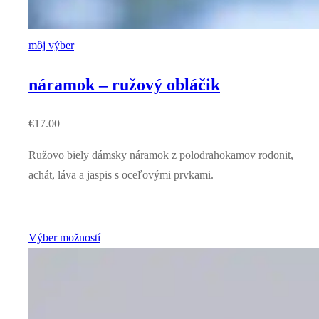
môj výber
náramok – ružový obláčik
€
17.00
Ružovo biely dámsky náramok z polodrahokamov rodonit,
achát, láva a jaspis s oceľovými prvkami.
Výber možností