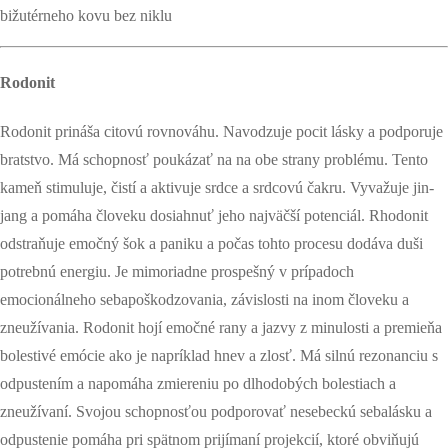
bižutérneho kovu bez niklu
Rodonit
Rodonit prináša citovú rovnováhu. Navodzuje pocit lásky a podporuje
bratstvo. Má schopnosť poukázať na na obe strany problému. Tento
kameň stimuluje, čistí a aktivuje srdce a srdcovú čakru. Vyvažuje jin-
jang a pomáha človeku dosiahnuť jeho najväčší potenciál. Rhodonit
odstraňuje emočný šok a paniku a počas tohto procesu dodáva duši
potrebnú energiu. Je mimoriadne prospešný v prípadoch
emocionálneho sebapoškodzovania, závislosti na inom človeku a
zneužívania. Rodonit hojí emočné rany a jazvy z minulosti a premieňa
bolestivé emócie ako je napríklad hnev a zlosť. Má silnú rezonanciu s
odpustením a napomáha zmiereniu po dlhodobých bolestiach a
zneužívaní. Svojou schopnosťou podporovať nesebeckú sebalásku a
odpustenie pomáha pri spätnom prijímaní projekcií, ktoré obviňujú