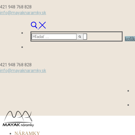
Preskočiť
Menu
Zavrieť
421 948 768 828
na
info@mayaknaramky.sk
obsah
Hľadať:
košík
421 948 768 828
info@mayaknaramky.sk
NÁRAMKY