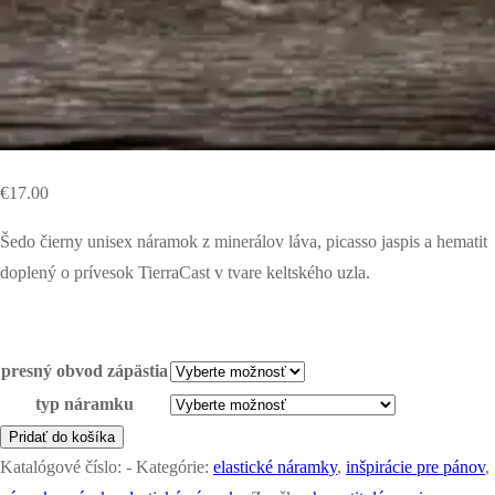
€
17.00
Šedo čierny unisex náramok z minerálov láva, picasso jaspis a hematit
doplený o prívesok TierraCast v tvare keltského uzla.
presný obvod zápästia
typ náramku
množstvo
Pridať do košíka
náramok
Katalógové číslo:
-
Kategórie:
elastické náramky
,
inšpirácie pre pánov
,