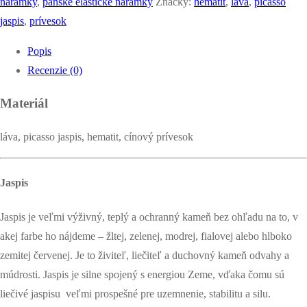
s
náramky
,
pánske elastické náramky
Značky:
hematit
,
láva
,
picasso
keltským
jaspis
,
prívesok
uzlom
Popis
-
Recenzie (0)
celtic
shadows
Materiál
láva, picasso jaspis, hematit, cínový prívesok
Jaspis
Jaspis je veľmi výživný, teplý a ochranný kameň bez ohľadu na to, v
akej farbe ho nájdeme – žltej, zelenej, modrej, fialovej alebo hlboko
zemitej červenej. Je to živiteľ, liečiteľ a duchovný kameň odvahy a
múdrosti. Jaspis je silne spojený s energiou Zeme, vďaka čomu sú
liečivé jaspisu veľmi prospešné pre uzemnenie, stabilitu a silu.