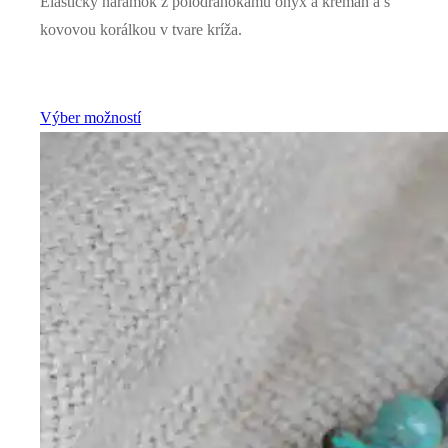
Elastický náramok z polodrahokamu ónyx a kremaň a s
kovovou korálkou v tvare kríža.
Výber možností