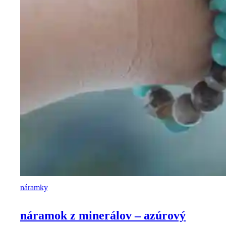
náramky
náramok z minerálov – azúrový