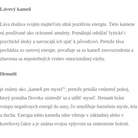
Lávový kameň
Láva dodáva svojim majiteľom silnú pozitívnu energiu. Tieto kamene
sú používané ako ochranné amulety. Pomáhajú odrážať fyzické i
psychické útoky a navracajú ich späť k pôvodcovi. Pretože láva
pochádza zo surovej energie, považuje sa za kameň znovuzrodenia a
zbavenia sa nepotrebných vrstiev emocionálnej väzby.
Hematit
je známy ako „kameň pre myseľ“, pretože prináša vnútorný pokoj,
ktorý pomáha človeku sústrediť sa a utíšiť myseľ. Hematit bráni
vstupu negatívnych energií do aury, čo umožňuje harmóniu mysle, tela
a ducha. Energia tohto kameňa silne vibruje v základnej alebo v
koreňovej čakre a je známa svojou vplyvom na zmiernenie bolesti.