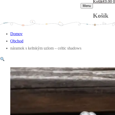
Košík
€
0.00
0
Menu
Košík
Domov
Obchod
náramok s keltským uzlom – celtic shadows