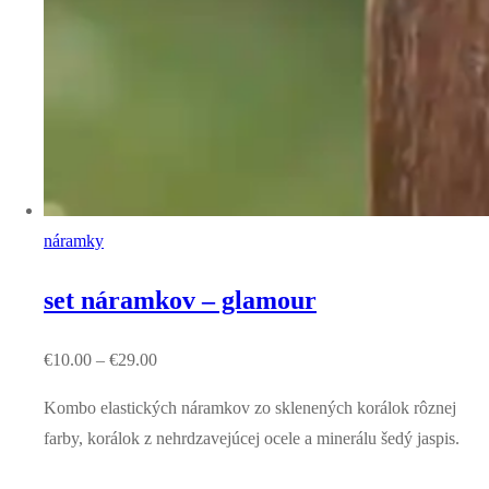
náramky
set náramkov – glamour
€
10.00
–
€
29.00
Kombo elastických náramkov zo sklenených korálok rôznej
farby, korálok z nehrdzavejúcej ocele a minerálu šedý jaspis.