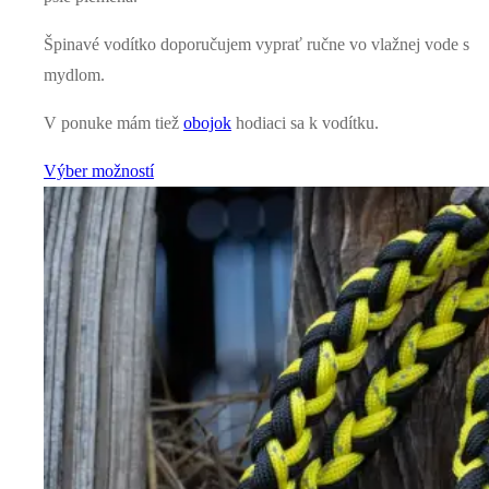
Špinavé vodítko doporučujem vyprať ručne vo vlažnej vode s
mydlom.
V ponuke mám tiež
obojok
hodiaci sa k vodítku.
Výber možností