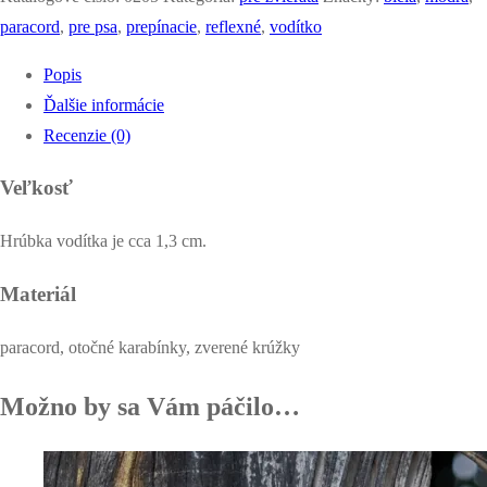
vodítko
paracord
,
pre psa
,
prepínacie
,
reflexné
,
vodítko
-
Popis
Summer
Ďalšie informácie
Recenzie (0)
Veľkosť
Hrúbka vodítka je cca 1,3 cm.
Materiál
paracord, otočné karabínky, zverené krúžky
Možno by sa Vám páčilo…