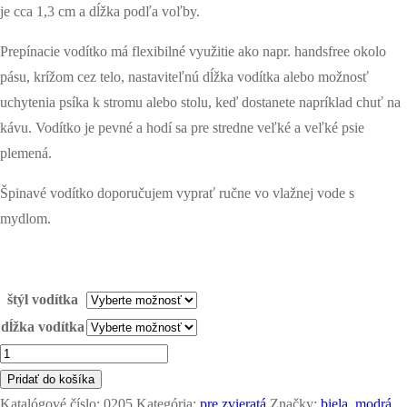
je cca 1,3 cm a dĺžka podľa voľby.
Prepínacie vodítko má flexibilné využitie ako napr. handsfree okolo
pásu, krížom cez telo, nastaviteľnú dĺžka vodítka alebo možnosť
uchytenia psíka k stromu alebo stolu, keď dostanete napríklad chuť na
kávu. Vodítko je pevné a hodí sa pre stredne veľké a veľké psie
plemená.
Špinavé vodítko doporučujem vyprať ručne vo vlažnej vode s
mydlom.
štýl vodítka
dĺžka vodítka
množstvo
reflexné
Pridať do košíka
paracord
Katalógové číslo:
0205
Kategória:
pre zvieratá
Značky:
biela
,
modrá
,