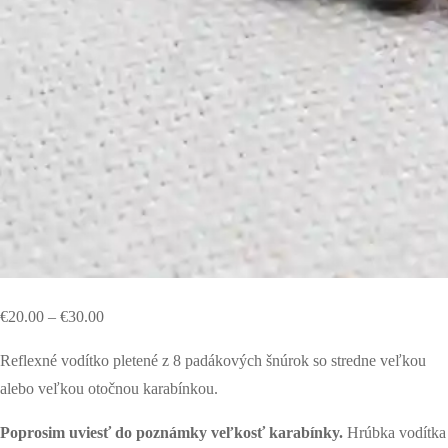
€
20.00
–
€
30.00
Reflexné vodítko pletené z 8 padákových šnúrok so stredne veľkou
alebo veľkou otočnou karabínkou.
Poprosim uviesť do poznámky veľkosť karabínky.
Hrúbka vodítka