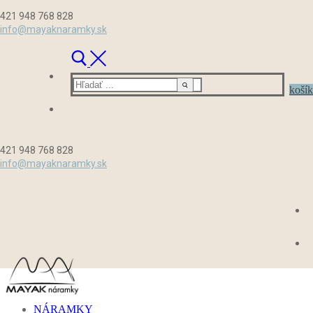
Preskočiť
Menu
Zavrieť
421 948 768 828
na
info@mayaknaramky.sk
obsah
Hľadať:
košík
421 948 768 828
info@mayaknaramky.sk
NÁRAMKY