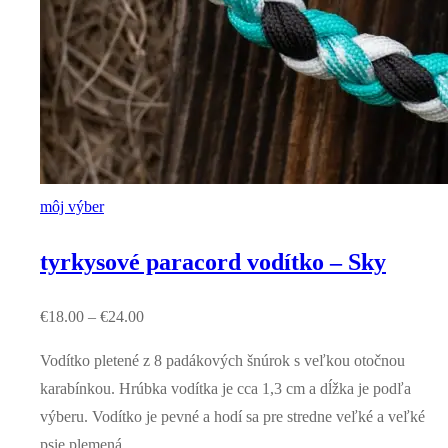
môj výber
tyrkysové paracord vodítko – Sky
€
18.00
–
€
24.00
Vodítko pletené z 8 padákových šnúrok s veľkou otočnou
karabínkou. Hrúbka vodítka je cca 1,3 cm a dĺžka je podľa
výberu. Vodítko je pevné a hodí sa pre stredne veľké a veľké
psie plemená.