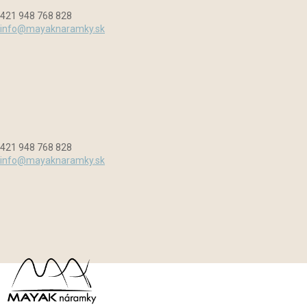
Preskočiť
Menu
Zavrieť
421 948 768 828
na
info@mayaknaramky.sk
obsah
421 948 768 828
info@mayaknaramky.sk