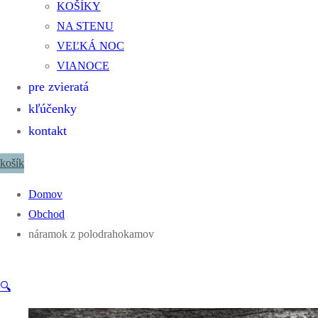
KOŠÍKY
NA STENU
VEĽKÁ NOC
VIANOCE
pre zvieratá
kľúčenky
kontakt
košík
Domov
Obchod
náramok z polodrahokamov
🔍