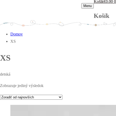
Košík
€
0.00
0
Menu
Košík
Domov
XS
XS
detská
Zobrazuje jediný výsledok