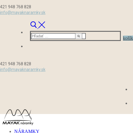
Preskočiť
Menu
Zavrieť
421 948 768 828
na
info@mayaknaramky.sk
obsah
Hľadať:
košík
421 948 768 828
info@mayaknaramky.sk
NÁRAMKY