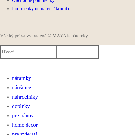
Obchodné podmienky
Podmienky ochrany súkromia
Všetký práva vyhradené © MAYAK náramky
Hľadať:
náramky
náušnice
ELASTICKÉ NÁRAMKY
SHAMBALLA A MACRAME NÁRAMKY
náhrdelníky
KOŽENÉ NÁRAMKY
doplnky
WRAP NÁRAMKY
pre pánov
NÁRAMKY Z PAMÄTOVÉHO DRÔTU
home decor
PÁNSKE ELASTICKÉ NÁRAMKY
ZAPÍNACIE NÁRAMKY
PÁNSKE KOŽENÉ NÁRAMKY
pre zvieratá
KOŠÍKY