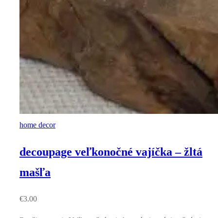
home decor
decoupage veľkonočné vajíčka – žltá
mašľa
€
3.00