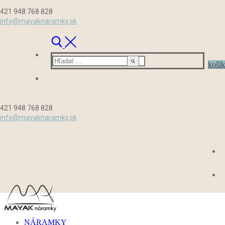
Preskočiť
Menu
Zavrieť
421 948 768 828
na
info@mayaknaramky.sk
obsah
Hľadať:
košík
421 948 768 828
info@mayaknaramky.sk
NÁRAMKY