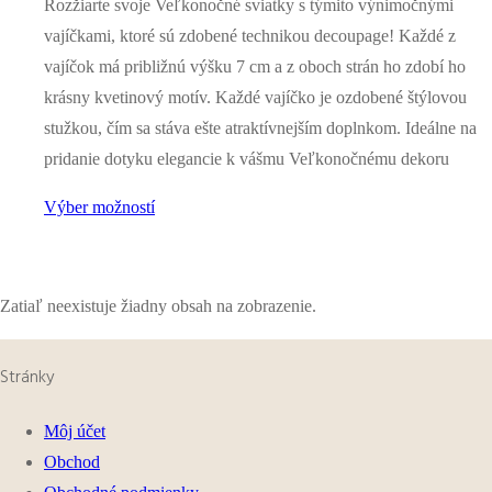
Rozžiarte svoje Veľkonočné sviatky s týmito výnimočnými
vajíčkami, ktoré sú zdobené technikou decoupage! Každé z
vajíčok má približnú výšku 7 cm a z oboch strán ho zdobí ho
krásny kvetinový motív. Každé vajíčko je ozdobené štýlovou
stužkou, čím sa stáva ešte atraktívnejším doplnkom. Ideálne na
pridanie dotyku elegancie k vášmu Veľkonočnému dekoru
Výber možností
Zatiaľ neexistuje žiadny obsah na zobrazenie.
Stránky
Môj účet
Obchod