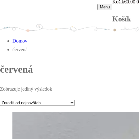
Košík
€
0.00
0
Menu
Košík
Domov
červená
červená
Zobrazuje jediný výsledok