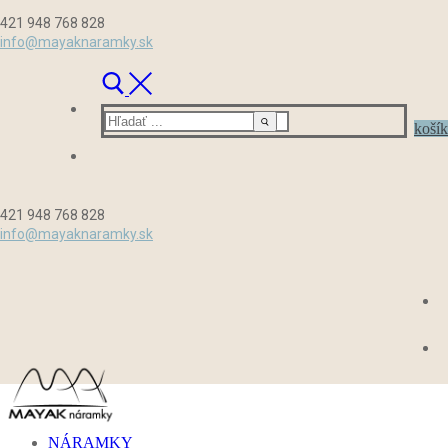
Preskočiť
Menu
Zavrieť
421 948 768 828
na
info@mayaknaramky.sk
obsah
Hľadať:
košík
421 948 768 828
info@mayaknaramky.sk
NÁRAMKY