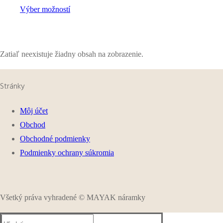
Výber možností
Zatiaľ neexistuje žiadny obsah na zobrazenie.
Stránky
Môj účet
Obchod
Obchodné podmienky
Podmienky ochrany súkromia
Všetký práva vyhradené © MAYAK náramky
Hľadať: