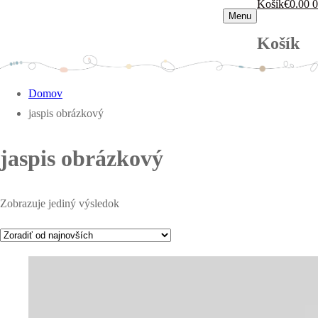
Košík
€
0.00
0
Menu
Košík
Domov
jaspis obrázkový
jaspis obrázkový
Zobrazuje jediný výsledok