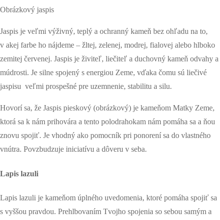
Obrázkový jaspis
Jaspis je veľmi výživný, teplý a ochranný kameň bez ohľadu na to,
v akej farbe ho nájdeme – žltej, zelenej, modrej, fialovej alebo hlboko
zemitej červenej. Jaspis je živiteľ, liečiteľ a duchovný kameň odvahy a
múdrosti. Je silne spojený s energiou Zeme, vďaka čomu sú liečivé
jaspisu veľmi prospešné pre uzemnenie, stabilitu a silu.
Hovorí sa, že Jaspis pieskový (obrázkový) je kameňom Matky Zeme,
ktorá sa k nám prihovára a tento polodrahokam nám pomáha sa a ňou
znovu spojiť. Je vhodný ako pomocník pri ponorení sa do vlastného
vnútra. Povzbudzuje iniciatívu a dôveru v seba.
Lapis lazuli
Lapis lazuli je kameňom úplného uvedomenia, ktoré pomáha spojiť sa
s vyššou pravdou. Prehlbovaním Tvojho spojenia so sebou samým a