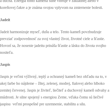
a ducha. Energia tohto kameňa silne vibruje v základnej alebo v
koreňovej čakre a je známa svojou vplyvom na zmiernenie bolesti.
Jadeit
Jadeit harmonizuje myseľ, dušu a telo. Tento kameň povzbudzuje
prevziať zodpovednosť za svoj vlastný život, životné ciele a šťastie.
Hovorí sa, že nosenie jadeitu prináša šťastie a lásku do života svojho
nositeľa.
Jaspis
Jaspis je veľmi výživný, teplý a ochranný kameň bez ohľadu na to, v
akej farbe ho nájdeme – žltej, zelenej, modrej, fialovej alebo hlboko
zemitej červenej. Jaspis je živiteľ, liečiteľ a duchovný kameň odvahy a
múdrosti. Je silne spojený s energiou Zeme, vďaka čomu sú liečivé
jaspisu veľmi prospešné pre uzemnenie, stabilitu a silu.