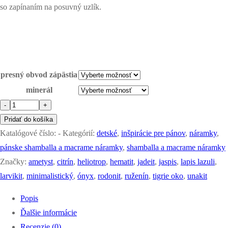
so zapínaním na posuvný uzlík.
presný obvod zápästia
minerál
množstvo
-
+
minimalistické
Pridať do košíka
náramky
Katalógové číslo:
-
Kategórií:
detské
,
inšpirácie pre pánov
,
náramky
,
z
pánske shamballa a macrame náramky
,
shamballa a macrame náramky
minerálov
Značky:
ametyst
,
citrín
,
heliotrop
,
hematit
,
jadeit
,
jaspis
,
lapis lazuli
,
larvikit
,
minimalistický
,
ónyx
,
rodonit
,
ruženín
,
tigrie oko
,
unakit
Popis
Ďalšie informácie
Recenzie (0)