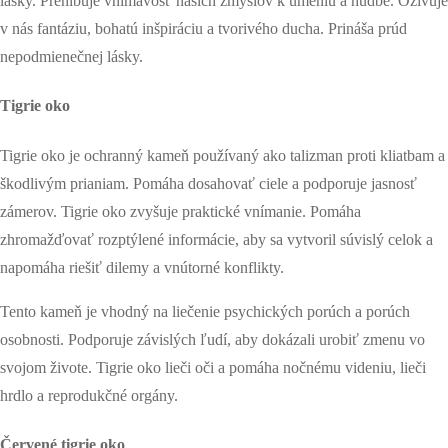
lásky. Prehĺbuje vnímavosť našich zmyslov k umeniu a hudbe. Oživuje
v nás fantáziu, bohatú inšpiráciu a tvorivého ducha. Prináša prúd
nepodmienečnej lásky.
Tigrie oko
Tigrie oko je ochranný kameň používaný ako talizman proti kliatbam a
škodlivým prianiam. Pomáha dosahovať ciele a podporuje jasnosť
zámerov. Tigrie oko zvyšuje praktické vnímanie.
Pomáha
zhromažďovať rozptýlené informácie, aby sa vytvoril súvislý celok a
napomáha riešiť dilemy a vnútorné konflikty.
Tento kameň je vhodný na liečenie psychických porúch a porúch
osobnosti. Podporuje závislých ľudí, aby dokázali urobiť zmenu vo
svojom živote. Tigrie oko lieči oči a pomáha nočnému videniu, lieči
hrdlo a reprodukčné orgány.
Červené tigrie oko