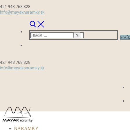
Preskočiť
Menu
Zavrieť
421 948 768 828
na
info@mayaknaramky.sk
obsah
Hľadať:
košík
421 948 768 828
info@mayaknaramky.sk
NÁRAMKY