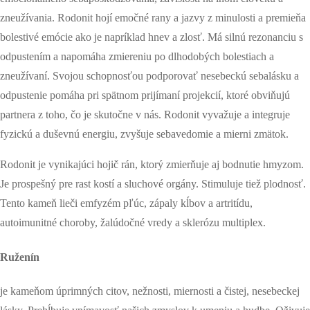
zneužívania. Rodonit hojí emočné rany a jazvy z minulosti a premieňa
bolestivé emócie ako je napríklad hnev a zlosť. Má silnú rezonanciu s
odpustením a napomáha zmiereniu po dlhodobých bolestiach a
zneužívaní. Svojou schopnosťou podporovať nesebeckú sebalásku a
odpustenie pomáha pri spätnom prijímaní projekcií, ktoré obviňujú
partnera z toho, čo je skutočne v nás. Rodonit vyvažuje a integruje
fyzickú a duševnú energiu, zvyšuje sebavedomie a mierni zmätok.
Rodonit je vynikajúci hojič rán, ktorý zmierňuje aj bodnutie hmyzom.
Je prospešný pre rast kostí a sluchové orgány. Stimuluje tiež plodnosť.
Tento kameň lieči emfyzém pľúc, zápaly kĺbov a artritídu,
autoimunitné choroby, žalúdočné vredy a sklerózu multiplex.
Ruženín
je kameňom úprimných citov, nežnosti, miernosti a čistej, nesebeckej