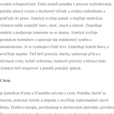
svojimi schopnosťami. Tento kameň pomáha v procese rozhodovania,
prináša zdravý rozum a duchovné vhľady a uvádza rozhodnutia a
pohľady do praxe. Ametyst zvyšuje pamäť a zlepšuje motiváciu.
Ametyst môže rozptýliť hnev, zlosť, strach a úzkosť. Zmierňuje
smútok a podporuje zmierenie sa so stratou. Ametyst zvyšuje
produkciu hormónov a upravuje tak endokrinný systém a
metabolizmus. Je to vynikajúci čistič krvi. Zmierňuje bolesti hlavy a
uvoľňuje napätie. Tiež lieči poruchy sluchu, uzdravuje pľúca a
dýchacie cesty, kožné ochorenia, bunkové poruchy a tráviaci trakt.
Ametyst lieči nespavosť a prináša pokojný spánok.
Citrín
je kameňom šťastia a šťastného návratu z cesty. Pomáha zbaviť sa
strachu, prekonať krivdy a utrpenie a uvoľňuje nahromadené citové
bloky. Dodáva energiu, povzbudzuje k duchovným aktivitám, privádza