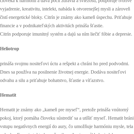
človeka k harmónii a dáva pocit zdravia a sviežosti, podporuje tvorivé
vyjadrenie, kreativitu, intelekt, nabáda k otvorenejšej mysli a zároveň
čistí energetické bloky. Citrín je známy ako kameň úspechu. Priťahuje
financie a v podnikateľských aktivitách prináša šťastie.
Citrín podporuje imunitný systém a dajú sa ním liečiť fóbie a depresie.
Heliotrop
prináša svojmu nositeľovi úctu a rešpekt a chráni ho pred podvodmi.
Dnes sa používa na posilnenie životnej energie. Dodáva nositeľovi
odvahu a silu a priťahuje bohatstvo, šťastie a víťazstvo.
Hematit
Hematit je známy ako „kameň pre myseľ“, pretože prináša vnútorný
pokoj, ktorý pomáha človeku sústrediť sa a utíšiť myseľ. Hematit bráni
vstupu negatívnych energií do aury, čo umožňuje harmóniu mysle, tela