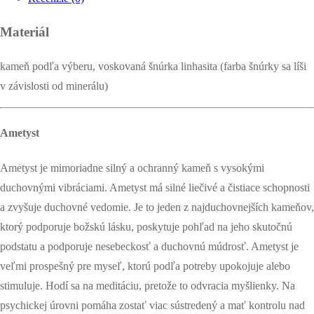
Materiál
kameň podľa výberu, voskovaná šnúrka linhasita (farba šnúrky sa líši
v závislosti od minerálu)
Ametyst
Ametyst je mimoriadne silný a ochranný kameň s vysokými
duchovnými vibráciami. Ametyst má silné liečivé a čistiace schopnosti
a zvyšuje duchovné vedomie. Je to jeden z najduchovnejších kameňov,
ktorý podporuje božskú lásku, poskytuje pohľad na jeho skutočnú
podstatu a podporuje nesebeckosť a duchovnú múdrosť. Ametyst je
veľmi prospešný pre myseľ, ktorú podľa potreby upokojuje alebo
stimuluje. Hodí sa na meditáciu, pretože to odvracia myšlienky. Na
psychickej úrovni pomáha zostať viac sústredený a mať kontrolu nad