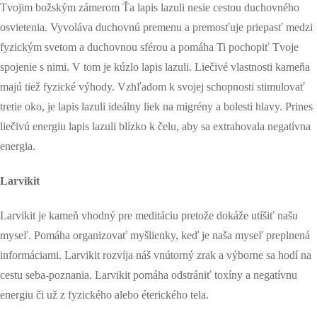
Tvojim božským zámerom Ťa lapis lazuli nesie cestou duchovného
osvietenia. Vyvoláva duchovnú premenu a premosťuje priepasť medzi
fyzickým svetom a duchovnou sférou a pomáha Ti pochopiť Tvoje
spojenie s nimi. V tom je kúzlo lapis lazuli. Liečivé vlastnosti kameňa
majú tiež fyzické výhody. Vzhľadom k svojej schopnosti stimulovať
tretie oko, je lapis lazuli ideálny liek na migrény a bolesti hlavy. Prines
liečivú energiu lapis lazuli blízko k čelu, aby sa extrahovala negatívna
energia.
Larvikit
Larvikit je kameň vhodný pre meditáciu pretože dokáže utíšiť našu
myseľ. Pomáha organizovať myšlienky, keď je naša myseľ preplnená
informáciami. Larvikit rozvíja náš vnútorný zrak a výborne sa hodí na
cestu seba-poznania. Larvikit pomáha odstrániť toxíny a negatívnu
energiu či už z fyzického alebo éterického tela.