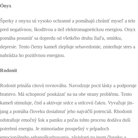
Ónyx
Šperky z onyxu sú vysoko ochranné a pomáhajú chrániť myseľ a telo
pred negatívnou, škodlivou a tiež elektromagnetickou energiou. Onyx
pomáha posunúť sa dopredu od všetkého druhu žiaľu, smútku,
depresie. Tento čierny kameň zlepšuje sebavedomie, zmierňuje stres a
nahrádza ho pozitívnou energiou.
Rodonit
Rodonit prináša citovú rovnováhu. Navodzuje pocit lásky a podporuje
bratstvo. Má schopnosť poukázať na na obe strany problému. Tento
kameň stimuluje, čistí a aktivuje srdce a srdcovú čakru. Vyvažuje jin-
jang a pomáha človeku dosiahnuť jeho najväčší potenciál. Rhodonit
odstraňuje emočný šok a paniku a počas tohto procesu dodáva duši
potrebnú energiu. Je mimoriadne prospešný v prípadoch
emocionálneho sebapoškodzovania, závislosti na inom človeku a