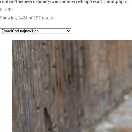
content/themes/customify/woocommerce/loop/result-count.php
on
line
39
Showing 1–24 of 197 results