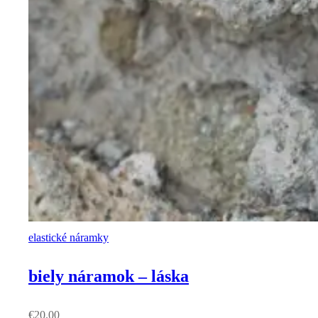
elastické náramky
biely náramok – láska
€
20.00