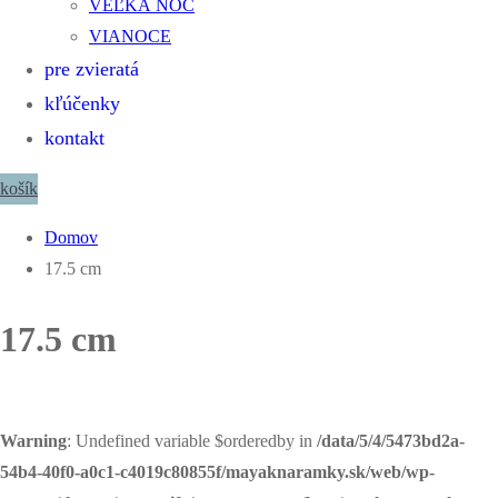
VEĽKÁ NOC
VIANOCE
pre zvieratá
kľúčenky
kontakt
košík
Domov
17.5 cm
17.5 cm
Warning
: Undefined variable $orderedby in
/data/5/4/5473bd2a-
54b4-40f0-a0c1-c4019c80855f/mayaknaramky.sk/web/wp-