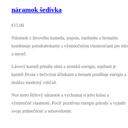
náramok šedivka
€
15.00
Náramok z lávového kameňa, jaspsiu, maifanitu a hematitu
kombinuje polodrahokamy s výnimočnými vlastnosťami pre telo
a myseľ.
Lávový kameň prináša silnú a zemskú energiu, maifanit je
kameň života s liečivými účinkami a hematit posilňuje energiu a
dodáva moderný vzhľad.
Nos tento štýlový náramok a vychutnaj si jeho krásu a
výnimočné vlastnosti. Pocíť pozitívnu energiu prírody a vyjadri
svoju jedinečnosť a sebavedomie.