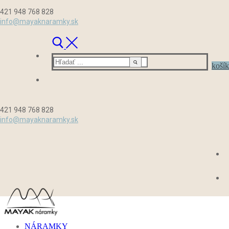
Preskočiť
Menu
Zavrieť
421 948 768 828
na
info@mayaknaramky.sk
obsah
Hľadať:
košík
421 948 768 828
info@mayaknaramky.sk
NÁRAMKY