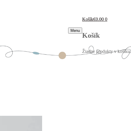
Košík
€
0.00
0
Menu
Košík
Žiadne produkty v košíku.