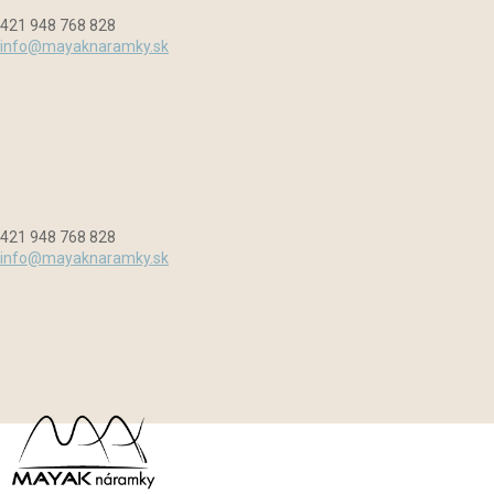
Preskočiť
Menu
Zavrieť
421 948 768 828
na
info@mayaknaramky.sk
obsah
421 948 768 828
info@mayaknaramky.sk