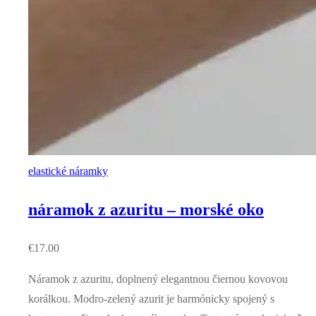
elastické náramky
náramok z azuritu – morské oko
€
17.00
Náramok z azuritu, doplnený elegantnou čiernou kovovou
korálkou. Modro-zelený azurit je harmónicky spojený s