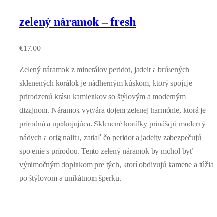
zelený náramok – fresh
€
17.00
Zelený náramok z minerálov peridot, jadeit a brúsených
sklenených korálok je nádherným kúskom, ktorý spojuje
prirodzenú krásu kamienkov so štýlovým a moderným
dizajnom. Náramok vytvára dojem zelenej harmónie, ktorá je
prírodná a upokojujúca. Sklenené korálky prinášajú moderný
nádych a originalitu, zatiaľ čo peridot a jadeity zabezpečujú
spojenie s prírodou. Tento zelený náramok by mohol byť
výnimočným doplnkom pre tých, ktorí obdivujú kamene a túžia
po štýlovom a unikátnom šperku.