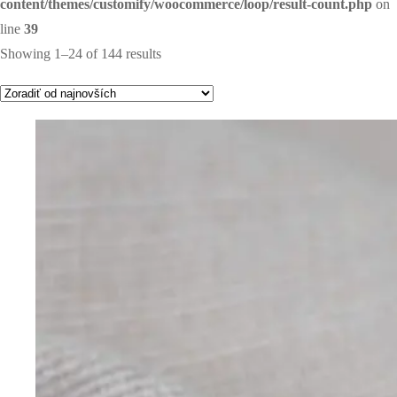
content/themes/customify/woocommerce/loop/result-count.php
on
line
39
Showing 1–24 of 144 results