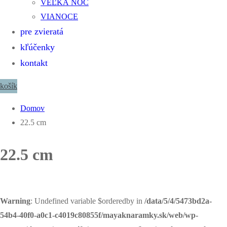
VEĽKÁ NOC
VIANOCE
pre zvieratá
kľúčenky
kontakt
košík
Domov
22.5 cm
22.5 cm
Warning
: Undefined variable $orderedby in
/data/5/4/5473bd2a-
54b4-40f0-a0c1-c4019c80855f/mayaknaramky.sk/web/wp-