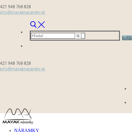
Preskočiť
Menu
Zavrieť
421 948 768 828
na
info@mayaknaramky.sk
obsah
Hľadať:
košík
421 948 768 828
info@mayaknaramky.sk
NÁRAMKY