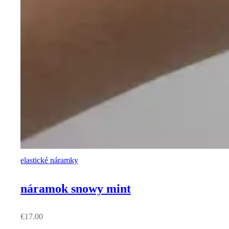
elastické náramky
náramok snowy mint
€
17.00