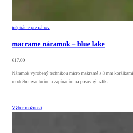
inšpirácie pre pánov
macrame náramok – blue lake
€
17.00
Náramok vyrobený technikou micro makramé s 8 mm korálkami
modrého avanturínu a zapínaním na posuvný uzlík.
Výber možností