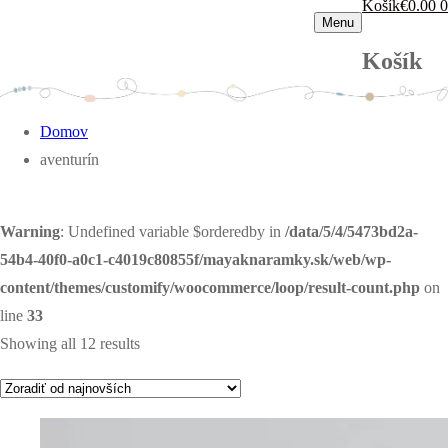
Košík
€
0.00
0
Menu
Košík
Domov
aventurín
Warning
: Undefined variable $orderedby in
/data/5/4/5473bd2a-
54b4-40f0-a0c1-c4019c80855f/mayaknaramky.sk/web/wp-
content/themes/customify/woocommerce/loop/result-count.php
on
line
33
Showing all 12 results