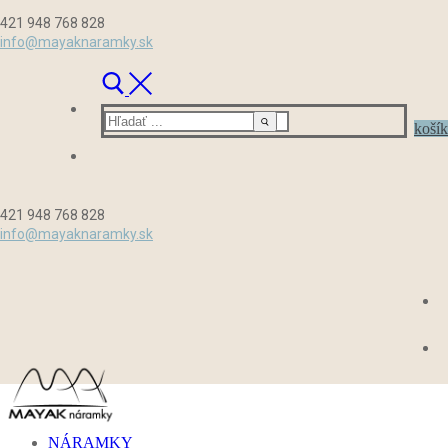
Preskočiť
Menu
Zavrieť
421 948 768 828
na
info@mayaknaramky.sk
obsah
Hľadať:
košík
421 948 768 828
info@mayaknaramky.sk
NÁRAMKY