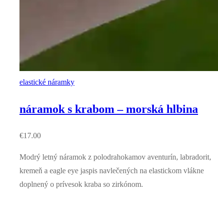
elastické náramky
náramok s krabom – morská hlbina
€
17.00
Modrý letný náramok z polodrahokamov aventurín, labradorit,
kremeň a eagle eye jaspis navlečených na elastickom vlákne
doplnený o prívesok kraba so zirkónom.