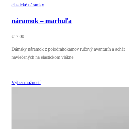
elastické náramky
náramok – marhuľa
€
17.00
Dámsky náramok z polodrahokamov ružový avanturín a achát
navlečených na elastickom vlákne.
Výber možností