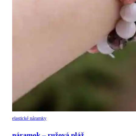
elastické náramky
náramok – ružová pláž