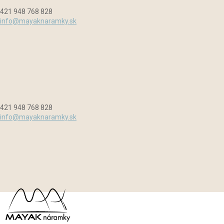
Preskočiť
Menu
Zavrieť
421 948 768 828
na
info@mayaknaramky.sk
obsah
421 948 768 828
info@mayaknaramky.sk