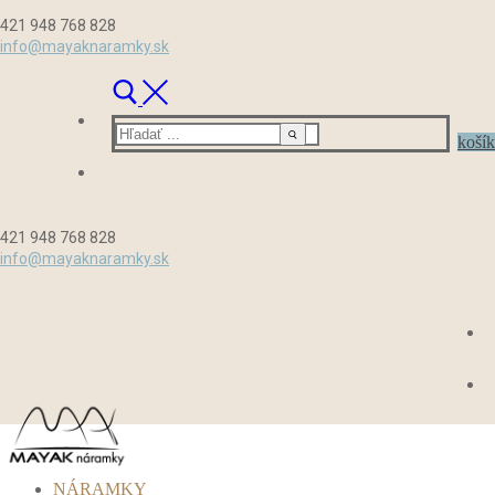
Preskočiť
Menu
Zavrieť
421 948 768 828
na
info@mayaknaramky.sk
obsah
Hľadať:
košík
421 948 768 828
info@mayaknaramky.sk
NÁRAMKY