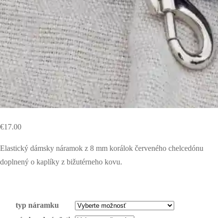
€
17.00
Elastický dámsky náramok z 8 mm korálok červeného chelcedónu
doplnený o kaplíky z bižutérneho kovu.
typ náramku