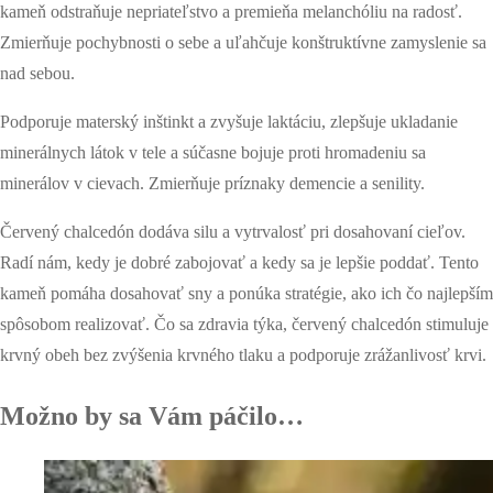
kameň odstraňuje nepriateľstvo a premieňa melanchóliu na radosť.
Zmierňuje pochybnosti o sebe a uľahčuje konštruktívne zamyslenie sa
nad sebou.
Podporuje materský inštinkt a zvyšuje laktáciu, zlepšuje ukladanie
minerálnych látok v tele a súčasne bojuje proti hromadeniu sa
minerálov v cievach. Zmierňuje príznaky demencie a senility.
Červený chalcedón dodáva silu a vytrvalosť pri dosahovaní cieľov.
Radí nám, kedy je dobré zabojovať a kedy sa je lepšie poddať. Tento
kameň pomáha dosahovať sny a ponúka stratégie, ako ich čo najlepším
spôsobom realizovať. Čo sa zdravia týka, červený chalcedón stimuluje
krvný obeh bez zvýšenia krvného tlaku a podporuje zrážanlivosť krvi.
Možno by sa Vám páčilo…