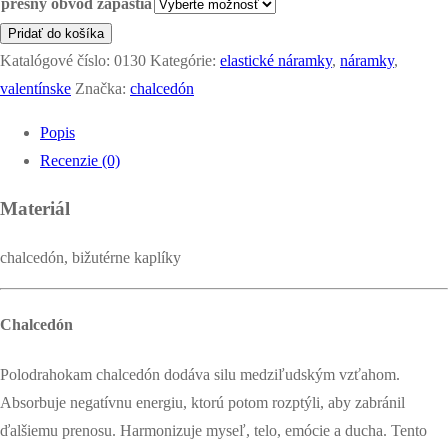
presný obvod zápästia
množstvo
Pridať do košíka
náramok
Katalógové číslo:
0130
Kategórie:
elastické náramky
,
náramky
,
-
valentínske
Značka:
chalcedón
horúce
Popis
srdce
Recenzie (0)
Materiál
chalcedón, bižutérne kaplíky
Chalcedón
Polodrahokam chalcedón dodáva silu medziľudským vzťahom.
Absorbuje negatívnu energiu, ktorú potom rozptýli, aby zabránil
ďalšiemu prenosu. Harmonizuje myseľ, telo, emócie a ducha. Tento