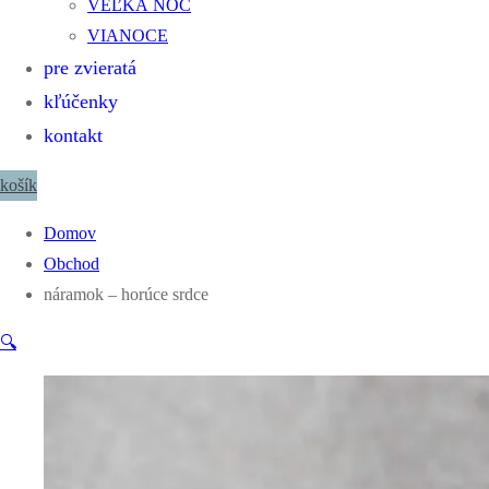
VEĽKÁ NOC
VIANOCE
pre zvieratá
kľúčenky
kontakt
košík
Domov
Obchod
náramok – horúce srdce
🔍