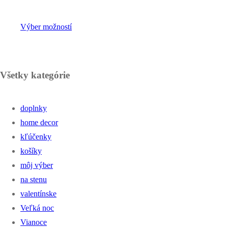
Výber možností
Všetky kategórie
doplnky
home decor
kľúčenky
košíky
môj výber
na stenu
valentínske
Veľká noc
Vianoce