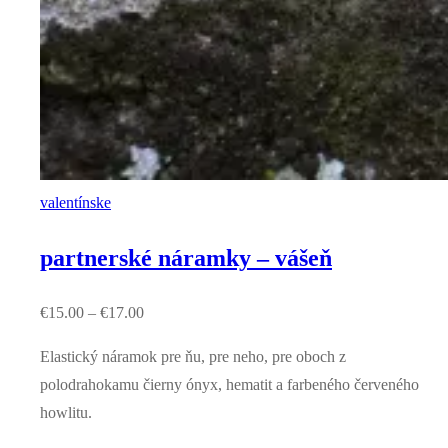
valentínske
partnerské náramky – vášeň
€
15.00
–
€
17.00
Elastický náramok pre ňu, pre neho, pre oboch z
polodrahokamu čierny ónyx, hematit a farbeného červeného
howlitu.