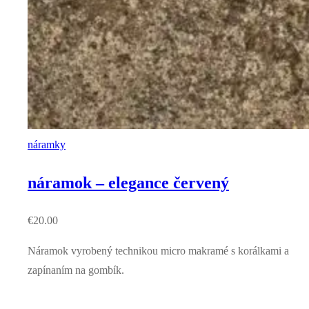
náramky
náramok – elegance červený
€
20.00
Náramok vyrobený technikou micro makramé s korálkami a
zapínaním na gombík.