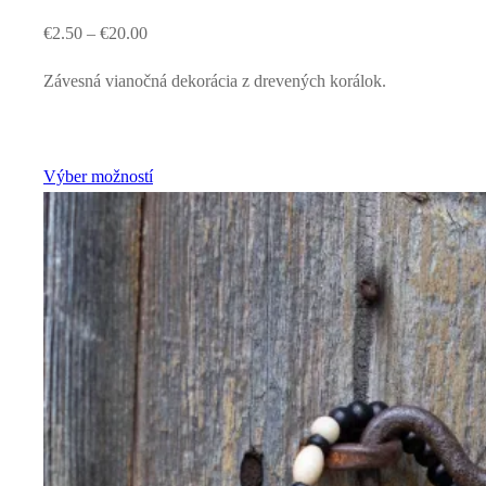
€
2.50
–
€
20.00
Závesná vianočná dekorácia z drevených korálok.
Výber možností