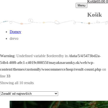
Košík
€
0.00
0
Menu
Košík
Domov
drevo
Warning
: Undefined variable $orderedby in
/data/5/4/5473bd2a-
54b4-40f0-a0c1-c4019c80855f/mayaknaramky.sk/web/wp-
content/themes/customify/woocommerce/loop/result-count.php
on
line
33
Showing all 10 results