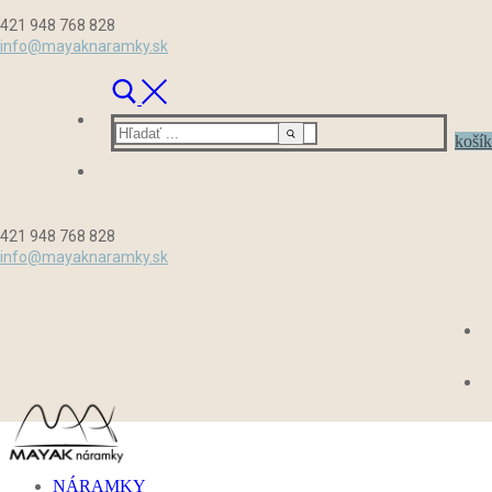
Preskočiť
Menu
Zavrieť
421 948 768 828
na
info@mayaknaramky.sk
obsah
Hľadať:
košík
421 948 768 828
info@mayaknaramky.sk
NÁRAMKY