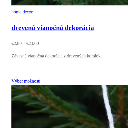
home decor
drevená vianočná dekorácia
€
2.80
–
€
23.00
Závesná vianočná dekorácia z drevených korálok.
Výber možností