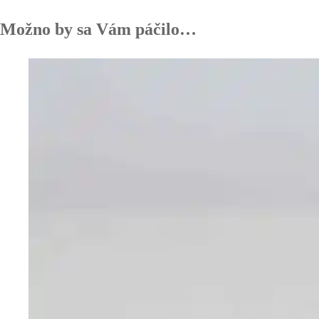
Možno by sa Vám páčilo…