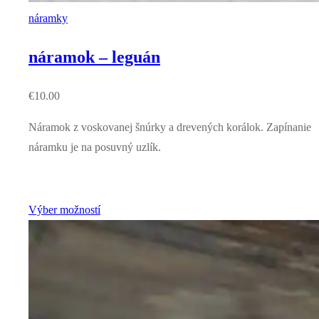
náramky
náramok – leguán
€
10.00
Náramok z voskovanej šnúrky a drevených korálok. Zapínanie
náramku je na posuvný uzlík.
Výber možností