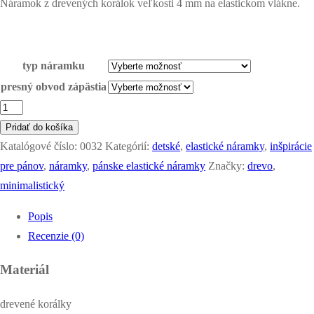
Náramok z drevených korálok veľkosti 4 mm na elastickom vlákne.
typ náramku
presný obvod zápästia
množstvo
minimalistický
Pridať do košíka
náramok
Katalógové číslo:
0032
Kategórií:
detské
,
elastické náramky
,
inšpirácie
-
pre pánov
,
náramky
,
pánske elastické náramky
Značky:
drevo
,
čierne
minimalistický
drevo
Popis
Recenzie (0)
Materiál
drevené korálky