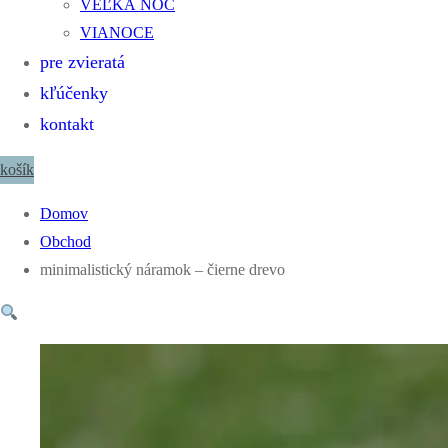
VEĽKÁ NOC
VIANOCE
pre zvieratá
kľúčenky
kontakt
košík
Domov
Obchod
minimalistický náramok – čierne drevo