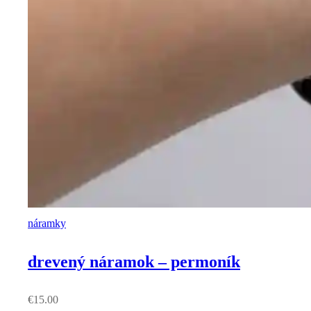
náramky
drevený náramok – permoník
€
15.00