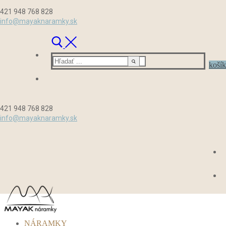
Preskočiť
Menu
Zavrieť
421 948 768 828
na
info@mayaknaramky.sk
obsah
Hľadať:
košík
421 948 768 828
info@mayaknaramky.sk
NÁRAMKY