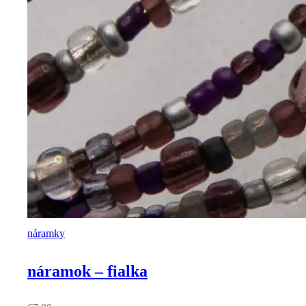
náramky
náramok – fialka