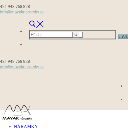
Preskočiť
Menu
Zavrieť
421 948 768 828
na
info@mayaknaramky.sk
obsah
Hľadať:
košík
421 948 768 828
info@mayaknaramky.sk
NÁRAMKY