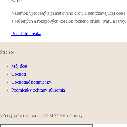
€
7.00
Náramok vyrobený z pamäťového drôtu z nehrdzavejúcej ocele
a brúsených a rokajlových korálok rôzneho druhu, tvaru a farby.
Pridať do košíka
Stránky
Môj účet
Obchod
Obchodné podmienky
Podmienky ochrany súkromia
Všetký práva vyhradené © MAYAK náramky