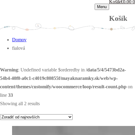
Košík
€
0.00
0
Menu
Košík
Domov
fialová
Warning
: Undefined variable $orderedby in
/data/5/4/5473bd2a-
54b4-40f0-a0c1-c4019c80855f/mayaknaramky.sk/web/wp-
content/themes/customify/woocommerce/loop/result-count.php
on
line
33
Showing all 2 results