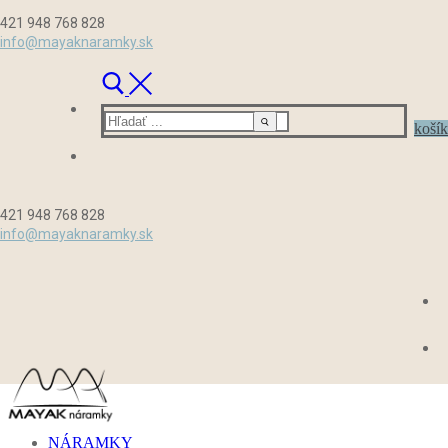
Preskočiť
Menu
Zavrieť
421 948 768 828
na
info@mayaknaramky.sk
obsah
Hľadať:
košík
421 948 768 828
info@mayaknaramky.sk
NÁRAMKY