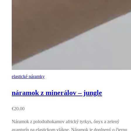
elastické náramky
náramok z minerálov – jungle
€
20.00
Náramok z polodrahokamov africký tyrkys, ónyx a zelený
avanturín na elastickom vlákne. Náramok je doplnený o čiernu