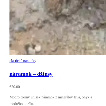
elastické náramky
náramok – džínsy
€
20.00
Modro čierny unisex náramok z minerálov láva, ónyx a
modrého korálu.