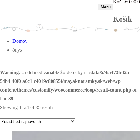
Košík
€
0.00
0
Menu
Košík
Domov
ónyx
Warning
: Undefined variable $orderedby in
/data/5/4/5473bd2a-
54b4-40f0-a0c1-c4019c80855f/mayaknaramky.sk/web/wp-
content/themes/customify/woocommerce/loop/result-count.php
on
line
39
Showing 1–24 of 35 results