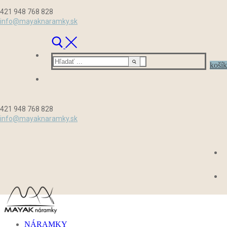
Preskočiť
Menu
Zavrieť
421 948 768 828
na
info@mayaknaramky.sk
obsah
Hľadať:
košík
421 948 768 828
info@mayaknaramky.sk
NÁRAMKY