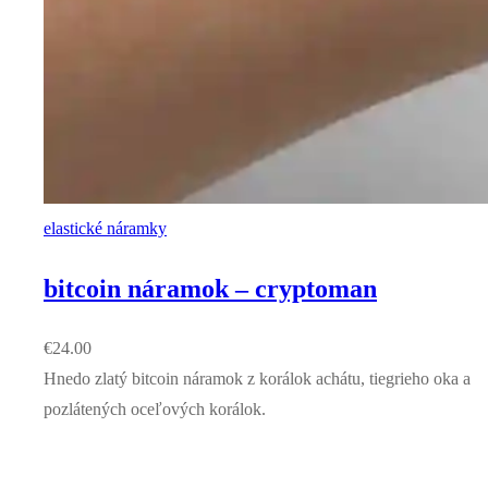
elastické náramky
bitcoin náramok – cryptoman
€
24.00
Hnedo zlatý bitcoin náramok z korálok achátu, tiegrieho oka a
pozlátených oceľových korálok.