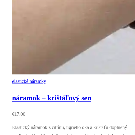
elastické náramky
náramok – krištáľový sen
€
17.00
Elastický náramok z citrínu, tigrieho oka a krištáľu doplnený