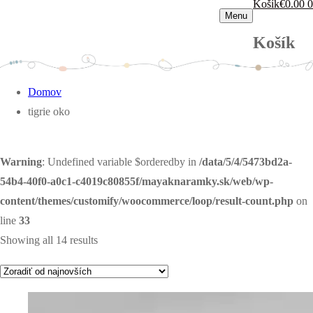
Košík
€
0.00
0
Menu
Košík
Domov
tigrie oko
Warning
: Undefined variable $orderedby in
/data/5/4/5473bd2a-
54b4-40f0-a0c1-c4019c80855f/mayaknaramky.sk/web/wp-
content/themes/customify/woocommerce/loop/result-count.php
on
line
33
Showing all 14 results