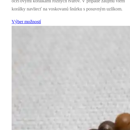
oceľovými korálkami rôznych tvarov. V prípade záujmu viem
korálky navliecť na voskovanú šnúrku s posuvným uzlíkom.
Výber možností