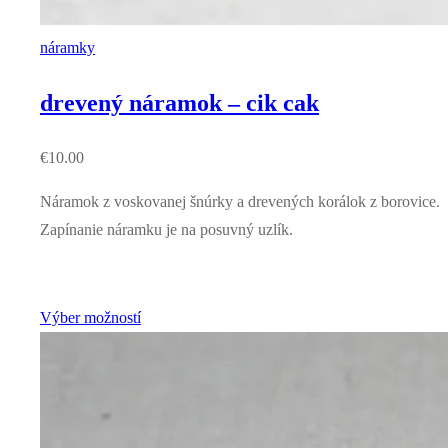
náramky
drevený náramok – cik cak
€
10.00
Náramok z voskovanej šnúrky a drevených korálok z borovice.
Zapínanie náramku je na posuvný uzlík.
Výber možností