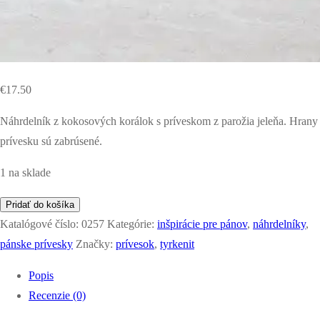
€
17.50
Náhrdelník z kokosových korálok s príveskom z parožia jeleňa. Hrany
prívesku sú zabrúsené.
1 na sklade
množstvo
Pridať do košíka
náhrdelník
Katalógové číslo:
0257
Kategórie:
inšpirácie pre pánov
,
náhrdelníky
,
z
pánske prívesky
Značky:
prívesok
,
tyrkenit
parožia
Popis
jeleňa
Recenzie (0)
-