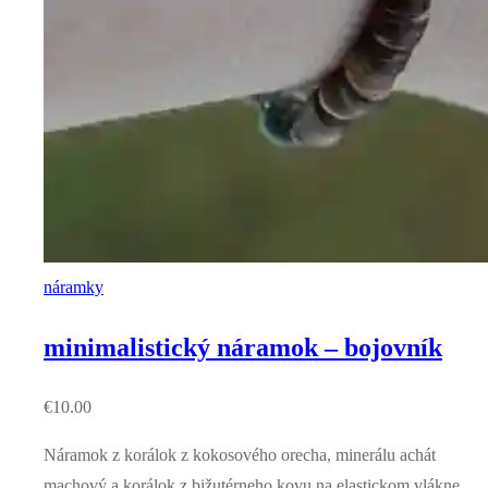
náramky
minimalistický náramok – bojovník
€
10.00
Náramok z korálok z kokosového orecha, minerálu achát
machový a korálok z bižutérneho kovu na elastickom vlákne.