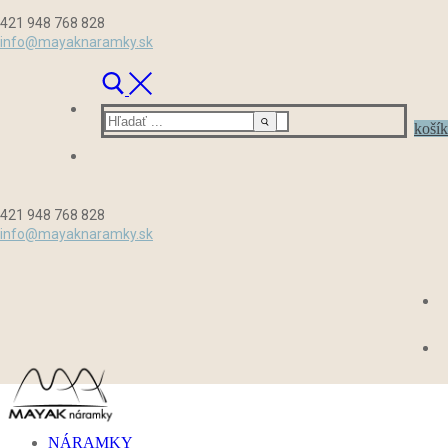
Preskočiť
Menu
Zavrieť
421 948 768 828
na
info@mayaknaramky.sk
obsah
Hľadať:
košík
421 948 768 828
info@mayaknaramky.sk
NÁRAMKY