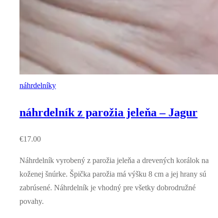
náhrdelníky
náhrdelník z parožia jeleňa – Jagur
€
17.00
Náhrdelník vyrobený z parožia jeleňa a drevených korálok na
koženej šnúrke. Špička parožia má výšku 8 cm a jej hrany sú
zabrúsené. Náhrdelník je vhodný pre všetky dobrodružné
povahy.