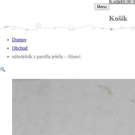
Košík
€
0.00
0
Menu
Košík
Domov
Obchod
náhrdelník z parožia jeleňa – Ahawi