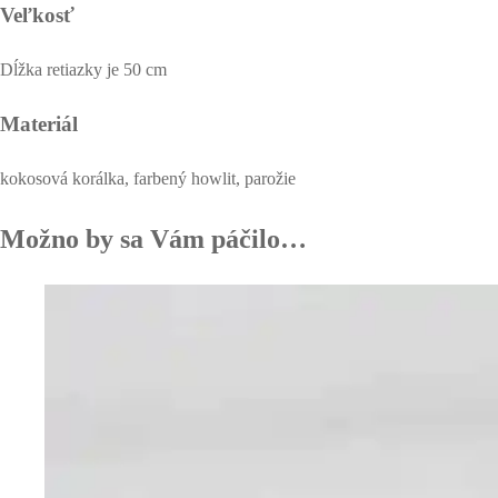
Ahawi
Veľkosť
Dĺžka retiazky je 50 cm
Materiál
kokosová korálka, farbený howlit, parožie
Možno by sa Vám páčilo…