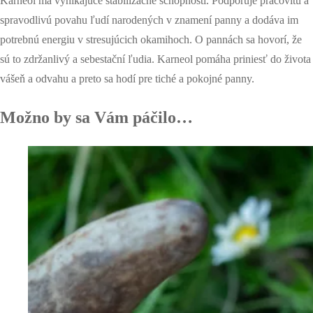
Karneol má vynikajúce stabilizačné schopnosti. Podporuje pracovitú a
spravodlivú povahu ľudí narodených v znamení panny a dodáva im
potrebnú energiu v stresujúcich okamihoch. O pannách sa hovorí, že
sú to zdržanlivý a sebestační ľudia. Karneol pomáha priniesť do života
vášeň a odvahu a preto sa hodí pre tiché a pokojné panny.
Možno by sa Vám páčilo…