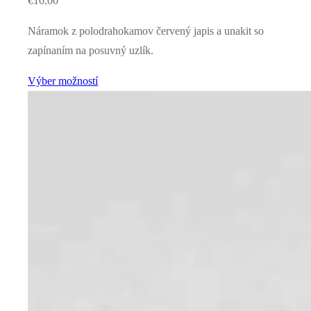
€
10.00
Náramok z polodrahokamov červený japis a unakit so
zapínaním na posuvný uzlík.
Výber možností