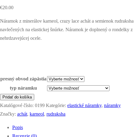
€
20.00
Náramok z minerálov karneol, crazy lace achát a semienok rudraksha
navlečených na elastickej šnúrke. Náramok je doplnený o rondelky z
nehrdzavejúcej ocele.
presný obvod zápästia
typ náramku
množstvo
Pridať do košíka
náramok
Katalógové číslo:
0199
Kategórie:
elastické náramky
,
náramky
-
Značky:
achát
,
karneol
,
rudraksha
energia
Popis
Recenzie (0)