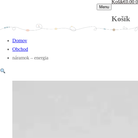
Košík
€
0.00
0
Menu
Košík
Domov
Obchod
náramok – energia