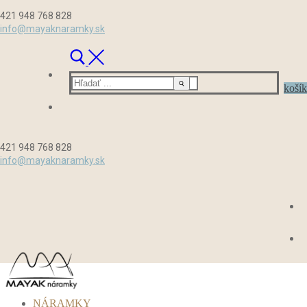
Preskočiť
Menu
Zavrieť
421 948 768 828
na
info@mayaknaramky.sk
obsah
Hľadať:
košík
421 948 768 828
info@mayaknaramky.sk
NÁRAMKY