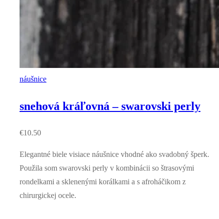
náušnice
snehová kráľovná – swarovski perly
€
10.50
Elegantné biele visiace náušnice vhodné ako svadobný šperk.
Použila som swarovski perly v kombinácii so štrasovými
rondelkami a sklenenými korálkami a s afroháčikom z
chirurgickej ocele.