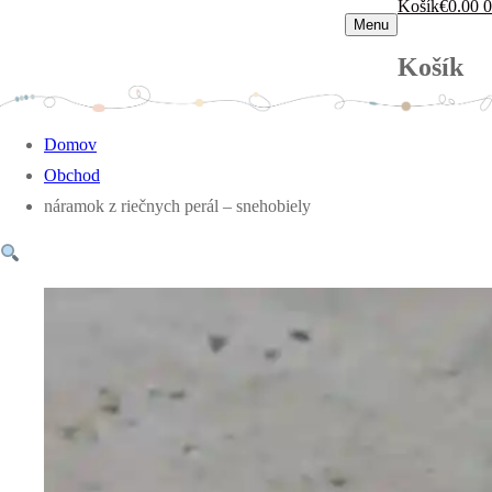
Košík
€
0.00
0
Menu
Košík
Domov
Obchod
náramok z riečnych perál – snehobiely