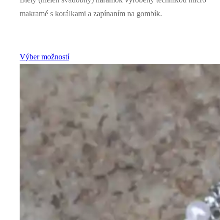
makramé s korálkami a zapínaním na gombík.
Výber možností