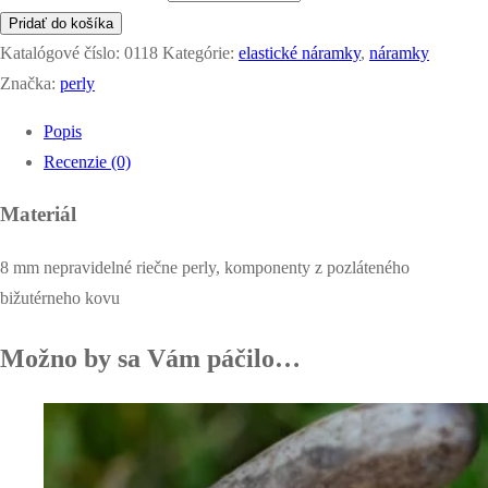
množstvo
Pridať do košíka
náramok
Katalógové číslo:
0118
Kategórie:
elastické náramky
,
náramky
z
Značka:
perly
riečnych
Popis
perál
Recenzie (0)
-
snehobiely
Materiál
8 mm nepravidelné riečne perly, komponenty z pozláteného
bižutérneho kovu
Možno by sa Vám páčilo…