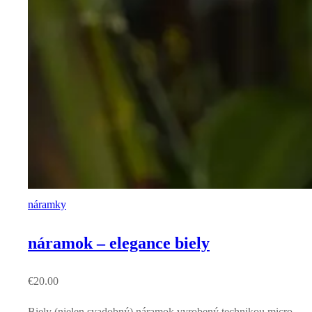
náramky
náramok – elegance biely
€
20.00
Biely (nielen svadobný) náramok vyrobený technikou micro