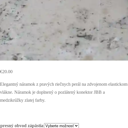
€
20.00
Elegantný náramok z pravých riečnych perál na zdvojenom elastickom
vlákne. Náramok je doplnený o pozlátený konektor JBB a
medzikrúžky zlatej farby.
presný obvod zápästia