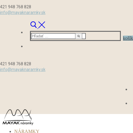
Preskočiť
Menu
Zavrieť
421 948 768 828
na
info@mayaknaramky.sk
obsah
Hľadať:
košík
421 948 768 828
info@mayaknaramky.sk
NÁRAMKY