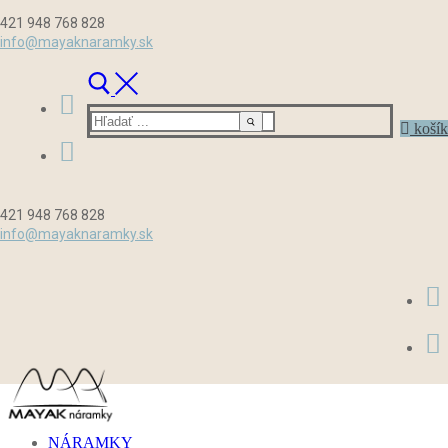
Preskočiť
Menu
Zavrieť
421 948 768 828
na
info@mayaknaramky.sk
obsah
Hľadať:
košík
421 948 768 828
info@mayaknaramky.sk
NÁRAMKY