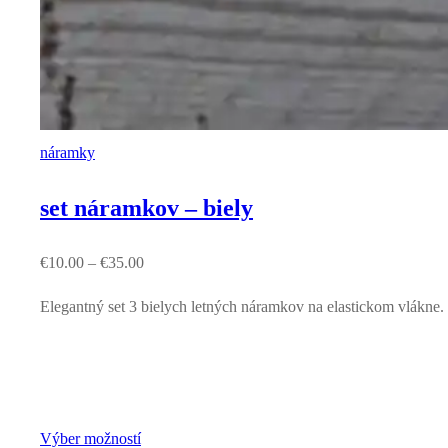
náramky
set náramkov – biely
€
10.00
–
€
35.00
Elegantný set 3 bielych letných náramkov na elastickom vlákne.
Výber možností