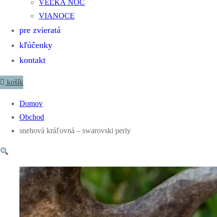
VEĽKÁ NOC
VIANOCE
pre zvieratá
kľúčenky
kontakt
košík
Domov
Obchod
snehová kráľovná – swarovski perly