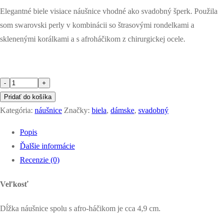
Elegantné biele visiace náušnice vhodné ako svadobný šperk. Použila
som swarovski perly v kombinácii so štrasovými rondelkami a
sklenenými korálkami a s afroháčikom z chirurgickej ocele.
množstvo
-
+
snehová
Pridať do košíka
kráľovná
Kategória:
náušnice
Značky:
biela
,
dámske
,
svadobný
-
Popis
swarovski
Ďalšie informácie
perly
Recenzie (0)
Veľkosť
Dĺžka náušnice spolu s afro-háčikom je cca 4,9 cm.