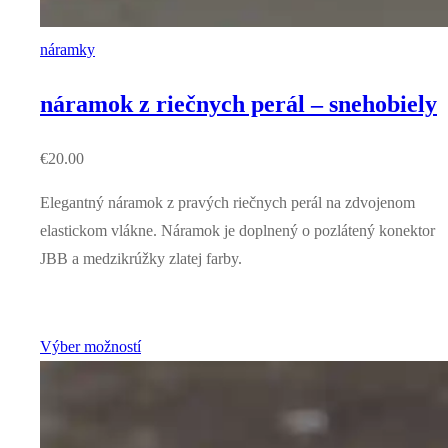
náramky
náramok z riečnych perál – snehobiely
€
20.00
Elegantný náramok z pravých riečnych perál na zdvojenom
elastickom vlákne. Náramok je doplnený o pozlátený konektor
JBB a medzikrúžky zlatej farby.
Výber možností