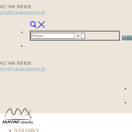
Preskočiť
Menu
Zavrieť
421 948 768 828
na
info@mayaknaramky.sk
obsah
Hľadať:
košík
421 948 768 828
info@mayaknaramky.sk
NÁRAMKY