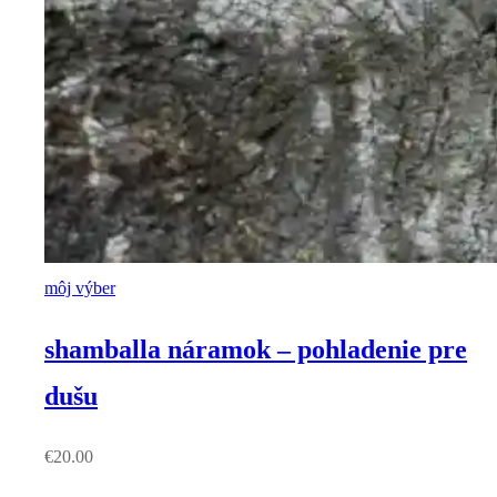
môj výber
shamballa náramok – pohladenie pre
dušu
€
20.00