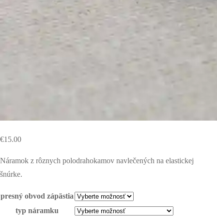
€
15.00
Náramok z rôznych polodrahokamov navlečených na elastickej
šnúrke.
presný obvod zápästia
typ náramku