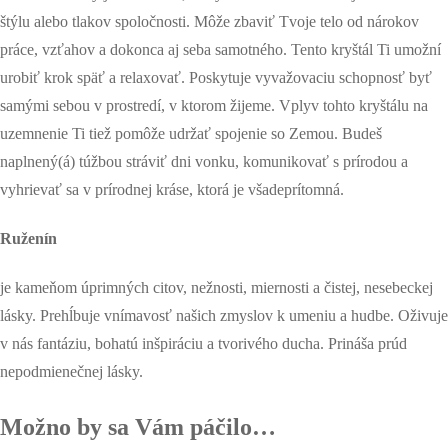
štýlu alebo tlakov spoločnosti. Môže zbaviť Tvoje telo od nárokov
práce, vzťahov a dokonca aj seba samotného. Tento kryštál Ti umožní
urobiť krok späť a relaxovať. Poskytuje vyvažovaciu schopnosť byť
samými sebou v prostredí, v ktorom žijeme. Vplyv tohto kryštálu na
uzemnenie Ti tiež pomôže udržať spojenie so Zemou. Budeš
naplnený(á) túžbou stráviť dni vonku, komunikovať s prírodou a
vyhrievať sa v prírodnej kráse, ktorá je všadeprítomná.
Ruženín
je kameňom úprimných citov, nežnosti, miernosti a čistej, nesebeckej
lásky. Prehĺbuje vnímavosť našich zmyslov k umeniu a hudbe. Oživuje
v nás fantáziu, bohatú inšpiráciu a tvorivého ducha. Prináša prúd
nepodmienečnej lásky.
Možno by sa Vám páčilo…