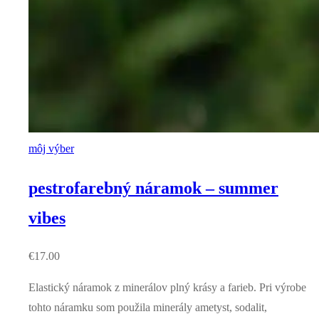
môj výber
pestrofarebný náramok – summer
vibes
€
17.00
Elastický náramok z minerálov plný krásy a farieb. Pri výrobe
tohto náramku som použila minerály ametyst, sodalit,