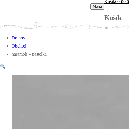
Košík
€
0.00
0
Menu
Košík
Domov
Obchod
náramok – pastelka