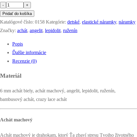
množstvo
-
+
náramok
Pridať do košíka
-
Katalógové číslo:
0158
Kategórie:
detské
,
elastické náramky
,
náramky
pastelka
Značky:
achát
,
angelit
,
lepidolit
,
ruženín
Popis
Ďalšie informácie
Recenzie (0)
Materiál
6 mm achát biely, achát machový, angelit, lepidolit, ruženín,
bambusový achát, crazy lace achát
Achát machový
Achát machový je drahokam, ktorý Ťa zbaví stresu Tvojho životného