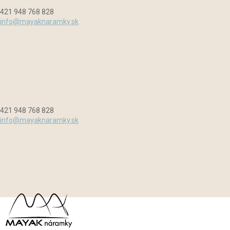
Preskočiť
Menu
Zavrieť
421 948 768 828
na
info@mayaknaramky.sk
obsah
421 948 768 828
info@mayaknaramky.sk