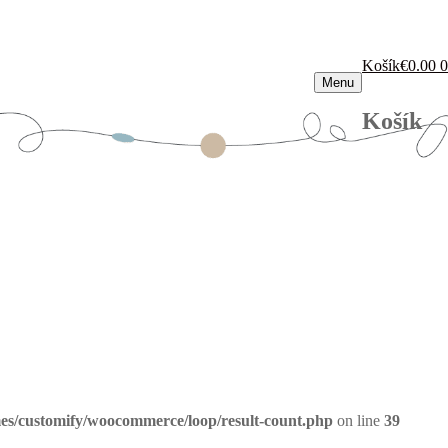
Košík
€
0.00
0
Menu
Košík
es/customify/woocommerce/loop/result-count.php
on line
39