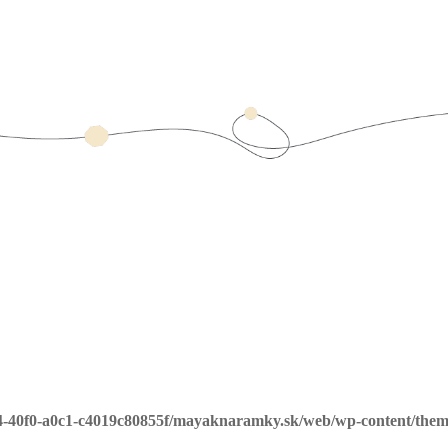
4-40f0-a0c1-c4019c80855f/mayaknaramky.sk/web/wp-content/them