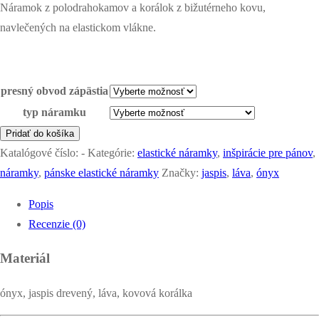
Náramok z polodrahokamov a korálok z bižutérneho kovu,
navlečených na elastickom vlákne.
presný obvod zápästia
typ náramku
množstvo
Pridať do košíka
náramok
Katalógové číslo:
-
Kategórie:
elastické náramky
,
inšpirácie pre pánov
,
-
náramky
,
pánske elastické náramky
Značky:
jaspis
,
láva
,
ónyx
tiger
Popis
Recenzie (0)
Materiál
ónyx, jaspis drevený, láva, kovová korálka