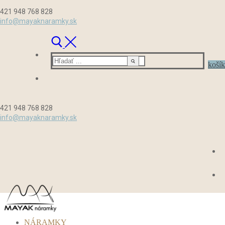
Preskočiť
Menu
Zavrieť
421 948 768 828
na
info@mayaknaramky.sk
obsah
Hľadať:
košík
421 948 768 828
info@mayaknaramky.sk
NÁRAMKY