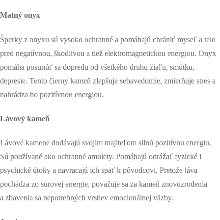
Matný onyx
Šperky z onyxu sú vysoko ochranné a pomáhajú chrániť myseľ a telo
pred negatívnou, škodlivou a tiež elektromagnetickou energiou. Onyx
pomáha posunúť sa dopredu od všetkého druhu žiaľu, smútku,
depresie. Tento čierny kameň zlepšuje sebavedomie, zmierňuje stres a
nahrádza ho pozitívnou energiou.
Lávový kameň
Lávové kamene dodávajú svojim majiteľom silnú pozitívnu energiu.
Sú používané ako ochranné amulety. Pomáhajú odrážať fyzické i
psychické útoky a navracajú ich späť k pôvodcovi. Pretože láva
pochádza zo surovej energie, považuje sa za kameň znovuzrodenia
a zbavenia sa nepotrebných vrstiev emocionálnej väzby.