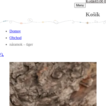
Košík
€
0.00
0
Menu
Košík
Domov
Obchod
náramok – tiger
🔍