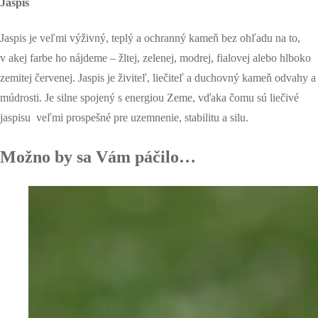
Jaspis
Jaspis je veľmi výživný, teplý a ochranný kameň bez ohľadu na to,
v akej farbe ho nájdeme – žltej, zelenej, modrej, fialovej alebo hlboko
zemitej červenej. Jaspis je živiteľ, liečiteľ a duchovný kameň odvahy a
múdrosti. Je silne spojený s energiou Zeme, vďaka čomu sú liečivé
jaspisu veľmi prospešné pre uzemnenie, stabilitu a silu.
Možno by sa Vám páčilo…